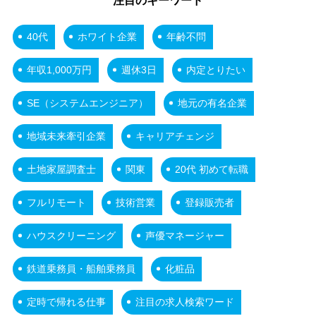
注目のキーワード
40代
ホワイト企業
年齢不問
年収1,000万円
週休3日
内定とりたい
SE（システムエンジニア）
地元の有名企業
地域未来牽引企業
キャリアチェンジ
土地家屋調査士
関東
20代 初めて転職
フルリモート
技術営業
登録販売者
ハウスクリーニング
声優マネージャー
鉄道乗務員・船舶乗務員
化粧品
定時で帰れる仕事
注目の求人検索ワード