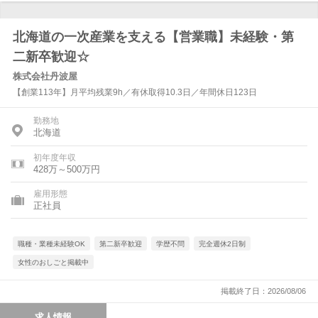
北海道の一次産業を支える【営業職】未経験・第
二新卒歓迎☆
株式会社丹波屋
【創業113年】月平均残業9h／有休取得10.3日／年間休日123日
勤務地
北海道
初年度年収
428万～500万円
雇用形態
正社員
職種・業種未経験OK
第二新卒歓迎
学歴不問
完全週休2日制
女性のおしごと掲載中
掲載終了日：2026/08/06
求人情報