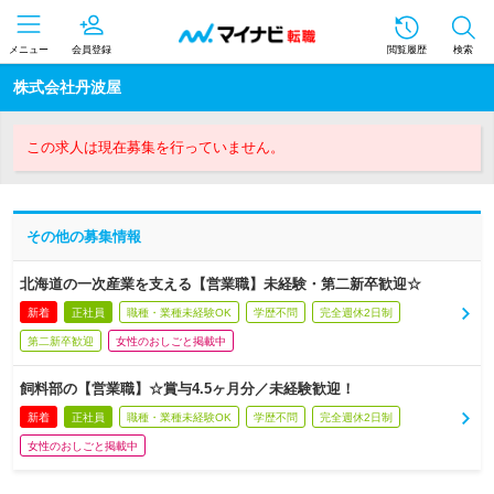
メニュー
会員登録
閲覧履歴
検索
株式会社丹波屋
この求人は現在募集を行っていません。
その他の募集情報
北海道の一次産業を支える【営業職】未経験・第二新卒歓迎☆
新着
正社員
職種・業種未経験OK
学歴不問
完全週休2日制
第二新卒歓迎
女性のおしごと掲載中
飼料部の【営業職】☆賞与4.5ヶ月分／未経験歓迎！
新着
正社員
職種・業種未経験OK
学歴不問
完全週休2日制
女性のおしごと掲載中