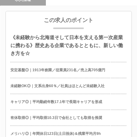
この求人のポイント
《未経験から北海道そして日本を支える第一次産業
に携わる》歴史ある企業であるとともに、新しい働
き方を☆
安定基盤◎｜1913年創業／従業員231名／売上高705億円
未経験OK◎｜文系出身60％／社員はほとんど未経験入社
キャリア◎｜平均勤続年数17.1年で長期キャリアを形成
有休取得◎｜平均取得10.3日で会社としても取得を推奨
メリハリ◎｜年間休日123日(土日祝休)＆残業平均月9h