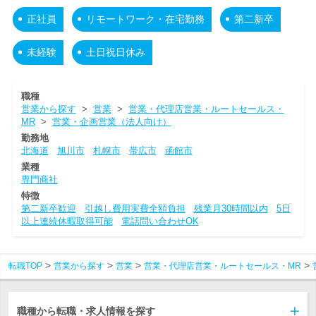
正社員
リモートワーク・在宅勤務
第二新卒
未経験
土日祝日休み
職種
営業から探す
>
営業
>
営業・代理店営業・ルートセールス・
MR
>
営業・企画営業（法人向け）
勤務地
北海道
旭川市
札幌市
帯広市
函館市
業種
専門商社
特徴
第二新卒歓迎
引越し費用実費全額負担
残業月30時間以内
5日
以上連続休暇取得可能
電話問い合わせOK
転職TOP
営業から探す
営業
営業・代理店営業・ルートセールス・MR
職種から転職・求人情報を探す