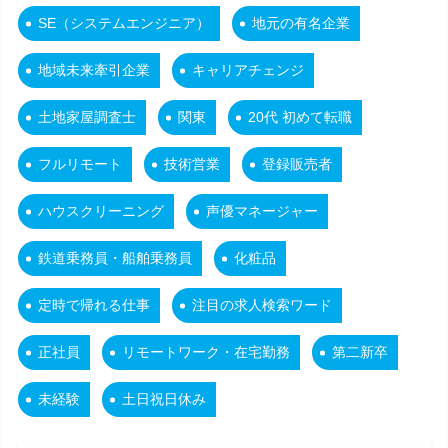
SE（システムエンジニア）
地元の有名企業
地域未来牽引企業
キャリアチェンジ
土地家屋調査士
関東
20代 初めて転職
フルリモート
技術営業
登録販売者
ハウスクリーニング
声優マネージャー
鉄道乗務員・船舶乗務員
化粧品
定時で帰れる仕事
注目の求人検索ワード
正社員
リモートワーク・在宅勤務
第二新卒
未経験
土日祝日休み