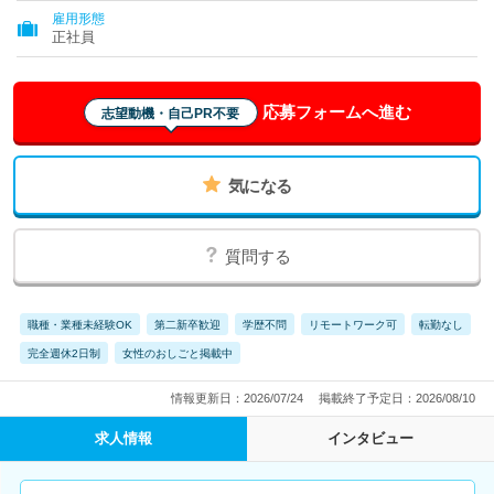
雇用形態
正社員
応募フォームへ進む
志望動機・自己PR不要
気になる
質問する
職種・業種未経験OK
第二新卒歓迎
学歴不問
リモートワーク可
転勤なし
完全週休2日制
女性のおしごと掲載中
情報更新日：2026/07/24
掲載終了予定日：2026/08/10
求人情報
インタビュー