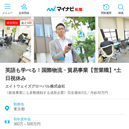
メニュー
会員登録
閲覧履歴
検索
締切間近
あと
3
日
英語も学べる！国際物流・貿易事業【営業職】*土
日祝休み
エイトウェイズグローバル株式会社
《新規事業にも多数挑戦する成長企業》完全週休2日／月給30万円
勤務地
東京都
初年度年収
360万～500万円