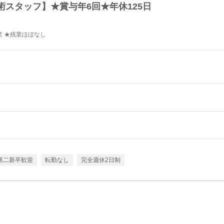
スタッフ】★賞与年6回★年休125日
 ★残業ほぼなし
第二新卒歓迎
転勤なし
完全週休2日制