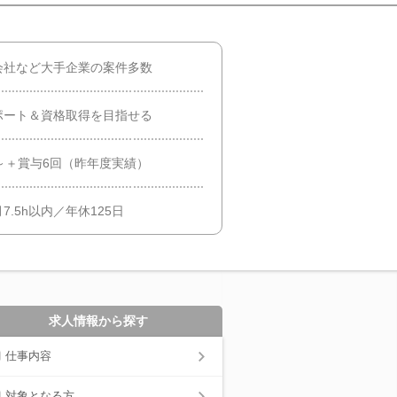
会社など大手企業の案件多数
ポート＆資格取得を目指せる
～＋賞与6回（昨年度実績）
.5h以内／年休125日
求人情報から探す
仕事内容
対象となる方