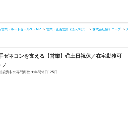
店営業・ルートセールス・MR
営業・企画営業（法人向け）
株式会社協和ロープ
大手ゼネコンを支える【営業】◎土日祝休／在宅勤務可
ープ
設資材の専門商社 ★年間休日125日