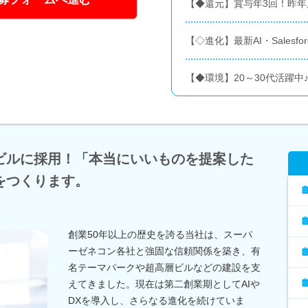
【◆還元】賞与年3回！昨年
【◇進化】最新AI・Salesf
【◆環境】20～30代活躍
ビルに採用！「本当にいいものを提案した
をつくります。
創業50年以上の歴史を誇る当社は、スーパ
ーゼネコン各社と強固な信頼関係を築き、有
名テーマパークや超高層ビルなどの建設を支
えてきました。現在は第二創業期としてAIや
DXを導入し、さらなる進化を続けていま