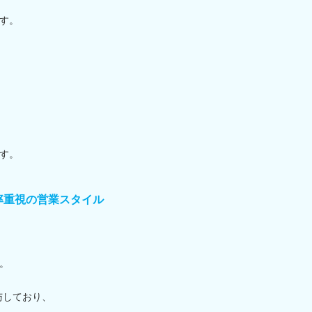
す。
す。
率重視の営業スタイル
。
与しており、