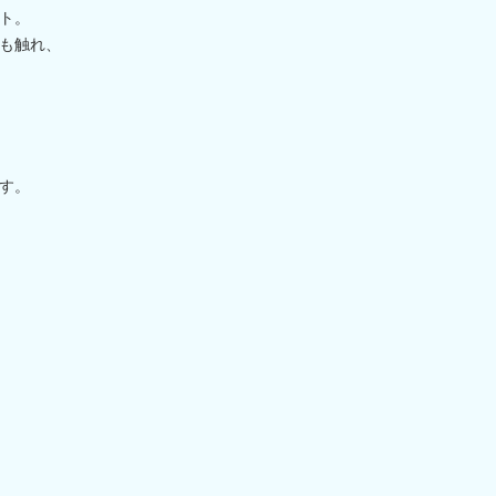
ト。
も触れ、
す。
、