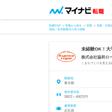
転職TOP
営業から探す
営業
営業・代理
祝休／在宅勤務可の求人情報
未経験OK！
株式会社協和ロ
｜まちづくりを支える建
勤務地
東京都
初年度年収
300万～600万円
雇用形態
正社員