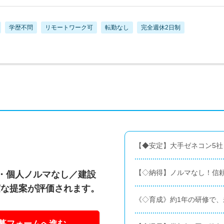
学歴不問
リモートワーク可
転勤なし
完全週休2日制
【◆安定】大手ゼネコン5社
【◇納得】ノルマなし！信
・個人ノルマなし／建設
実な提案が評価されます。
《◇育成》約1年の研修で
募フォームへ進む