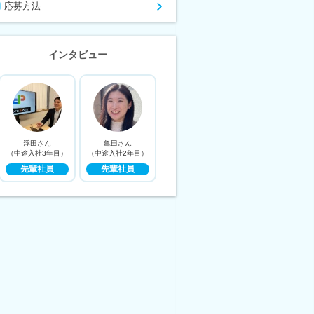
応募方法
インタビュー
浮田さん
亀田さん
（中途入社3年目）
（中途入社2年目）
先輩社員
先輩社員