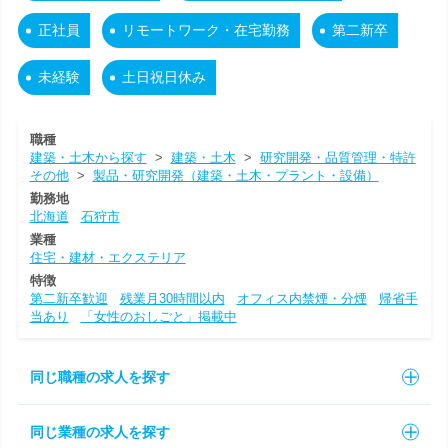
正社員
リモートワーク・在宅勤務
第二新卒
未経験
土日祝日休み
職種
建築・土木から探す
>
建築・土木
>
研究開発・品質管理・特許
その他
>
製品・研究開発（建築・土木・プラント・設備）
勤務地
北海道
石狩市
業種
住宅・建材・エクステリア
特徴
第二新卒歓迎
残業月30時間以内
オフィス内禁煙・分煙
帰省手
当あり
「女性のおしごと」掲載中
同じ職種の求人を探す
同じ業種の求人を探す