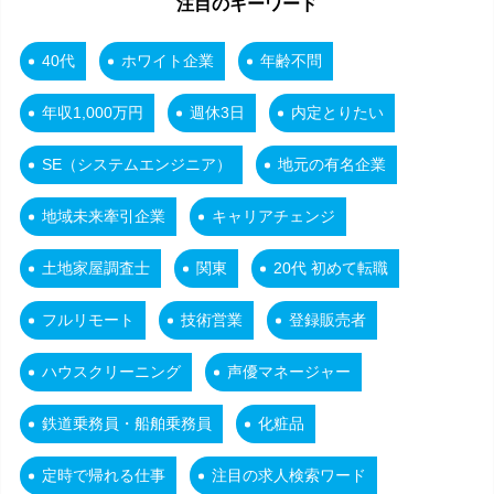
注目のキーワード
40代
ホワイト企業
年齢不問
年収1,000万円
週休3日
内定とりたい
SE（システムエンジニア）
地元の有名企業
地域未来牽引企業
キャリアチェンジ
土地家屋調査士
関東
20代 初めて転職
フルリモート
技術営業
登録販売者
ハウスクリーニング
声優マネージャー
鉄道乗務員・船舶乗務員
化粧品
定時で帰れる仕事
注目の求人検索ワード