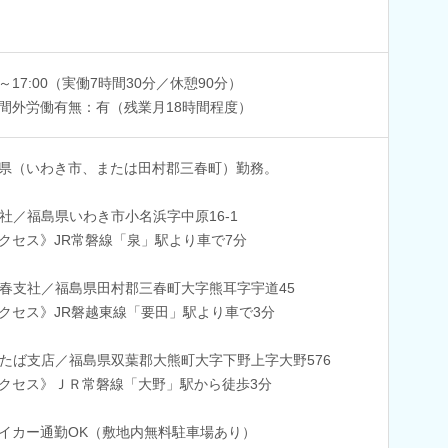
00～17:00（実働7時間30分／休憩90分）
間外労働有無：有（残業月18時間程度）
県（いわき市、または田村郡三春町）勤務。
社／福島県いわき市小名浜字中原16-1
クセス》JR常磐線「泉」駅より車で7分
春支社／福島県田村郡三春町大字熊耳字宇道45
クセス》JR磐越東線「要田」駅より車で3分
たば支店／福島県双葉郡大熊町大字下野上字大野576
クセス》ＪＲ常磐線「大野」駅から徒歩3分
イカー通勤OK（敷地内無料駐車場あり）