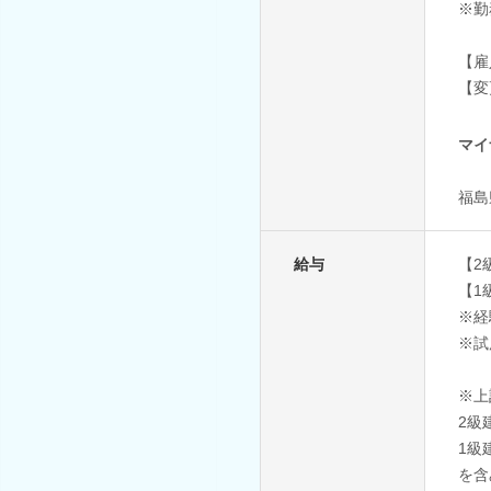
※勤
【雇
【変
マイ
福島
給与
【2
【1
※経
※試
※上
2級
1級
を含