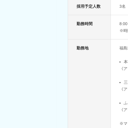
採用予定人数
3名
勤務時間
8:
※時
勤務地
福島
本
《ア
三
《ア
ふ
《ア
※マ