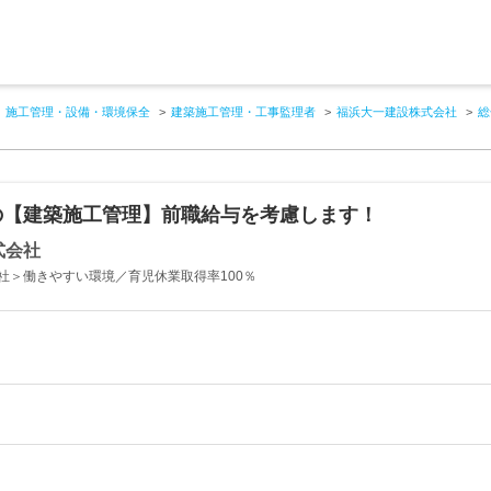
施工管理・設備・環境保全
建築施工管理・工事監理者
福浜大一建設株式会社
総
の【建築施工管理】前職給与を考慮します！
式会社
社＞働きやすい環境／育児休業取得率100％