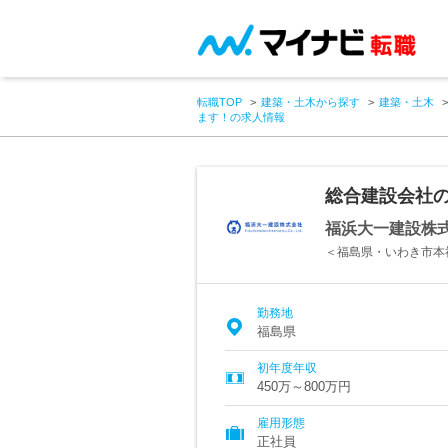
転職TOP
建築・土木から探す
建築・土木
ます！の求人情報
総合建設会社
福浜大一建設株
＜福島県・いわき市本
勤務地
福島県
初年度年収
450万～800万円
雇用形態
正社員