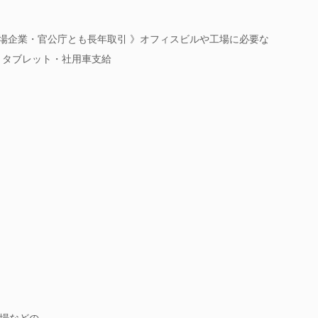
上場企業・官公庁とも長年取引 》オフィスビルや工場に必要な
・タブレット・社用車支給
場などの