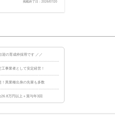
掲載終了日：2026/07/20
歓迎の育成枠採用です ／／
定工事業者として安定経営！
超！異業種出身の先輩も多数
26.8万円以上＋賞与年3回