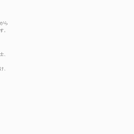
がら
す。
士、
け、