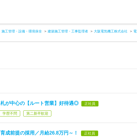
施工管理・設備・環境保全
建築施工管理・工事監理者
大阪電気機工株式会社
電
入札が中心の【ルート営業】好待遇◎
正社員
学歴不問
第二新卒歓迎
育成前提の採用／月給26.8万円～！
正社員