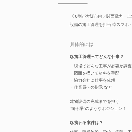
《 8割が大阪市内／関西電力・
設備の施工管理を担当 ◎スマホ
具体的には
Q.施工管理ってどんな仕事？
・現場でどんな工事が必要か調査
・図面を描いて材料を手配
・協力会社に仕事を依頼
・作業員への指示 など
建物設備の完成までを担う
”司令塔”のようなポジション！
Q.携わる案件は？
住宅、商業施設、学校、病院、工