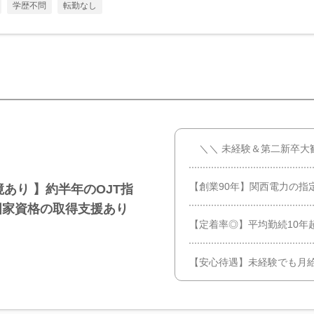
学歴不問
転勤なし
＼＼ 未経験＆第二新卒大
【創業90年】関西電力の指
あり 】約半年のOJT指
国家資格の取得支援あり
【定着率◎】平均勤続10年
【安心待遇】未経験でも月給