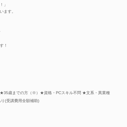
！」
います。
で
す！
》★35歳までの方（※）★資格・PCスキル不問 ★文系・異業種
り(受講費用全額補助)