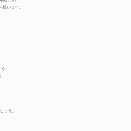
を担います。
件や
り
しょう。