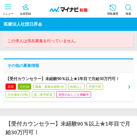
メニュー
会員登録
閲覧履歴
検索
医療法人社団日昇会
この求人は現在募集を行っていません。
その他の募集情報
【受付カウンセラー】未経験90％以上★1年目で月給30万円可！
新着
正社員
職種・業種未経験OK
転勤なし
学歴不問
完全週休2日制
第二新卒歓迎
女性のおしごと掲載中
【受付カウンセラー】未経験90％以上★1年目で月
給30万円可！