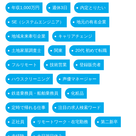
年収1,000万円
週休3日
内定とりたい
SE（システムエンジニア）
地元の有名企業
地域未来牽引企業
キャリアチェンジ
土地家屋調査士
関東
20代 初めて転職
フルリモート
技術営業
登録販売者
ハウスクリーニング
声優マネージャー
鉄道乗務員・船舶乗務員
化粧品
定時で帰れる仕事
注目の求人検索ワード
正社員
リモートワーク・在宅勤務
第二新卒