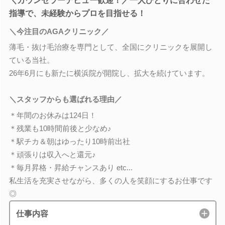
＼カウンセラーデビュー歓迎！／一人ひとりに合わせた
指導で、未経験からプロを目指せる！
＼今注目のAGAクリニック／
薄毛・抜け毛治療を専門として、全国にクリニックを展開し
ている当社。
26年6月にも新たに横浜院が開院し、拡大を続けています。
＼スタッフからも選ばれる理由／
＊年間のお休みは124日！
＊残業も10時間前後と少なめ♪
＊駅チカ＆朝はゆったり10時前出社
＊頑張りは収入へと還元♪
＊毎月昇格・昇給チャンスあり etc...
私生活を充実させながら、多くの人を笑顔にするお仕事です
◎
仕事内容