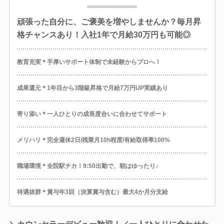
頑張った自分に、ご褒美を増やしませんか？毎月昇
格チャンスあり！入社1年で月給30万円も可能◎
教育充実＊手厚いサポート体制で未経験からプロへ！
成果還元＊1年目から3階級昇格で月給7万円UP実績あり
寄り添い＊一人ひとりの成長度合いに合わせてサポート
メリハリ＊完全週休2日/残業月10h程度/有給取得率100%
職場環境＊全院駅チカ！9:50出勤で、朝はゆったり♪
待遇抜群＊賞与年3回（決算賞与含む）最大4か月分支給