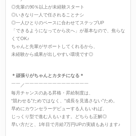
◎先輩の90％以上が未経験スタート
◎いきなり一人で任されることナシ
◎一人ひとりのペースに合わせてステップUP
「できるようになってから次へ」が基本なので、焦らな
くてOK♪
ちゃんと先輩がサポートしてくれるから、
未経験から成果が出しやすい環境です◎
＊頑張りがちゃんとカタチになる＊
￣￣／￣￣￣￣￣￣￣￣￣￣￣￣￣￣
毎月チャンスのある昇格・昇給制度は、
“競わせる”ためではなく、“成長を見逃さない”ため。
早めにカウンセラーデビューする人もいれば、
じっくり型で進む人もいます。どちらも正解◎
早い方だと、1年目で月給7万円UPの実績もあります♪