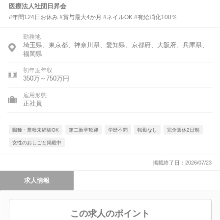
医療法人社団日昇会
#年間124日お休み #賞与最大4か月 #ネイルOK #有給消化100％
勤務地
埼玉県、東京都、神奈川県、愛知県、京都府、大阪府、兵庫県、
福岡県
初年度年収
350万～750万円
雇用形態
正社員
職種・業種未経験OK
第二新卒歓迎
学歴不問
転勤なし
完全週休2日制
女性のおしごと掲載中
掲載終了日：2026/07/23
求人情報
この求人のポイント