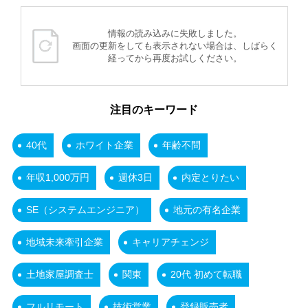
情報の読み込みに失敗しました。
画面の更新をしても表示されない場合は、しばらく
経ってから再度お試しください。
注目のキーワード
40代
ホワイト企業
年齢不問
年収1,000万円
週休3日
内定とりたい
SE（システムエンジニア）
地元の有名企業
地域未来牽引企業
キャリアチェンジ
土地家屋調査士
関東
20代 初めて転職
フルリモート
技術営業
登録販売者