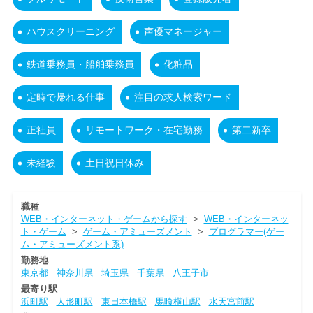
ハウスクリーニング
声優マネージャー
鉄道乗務員・船舶乗務員
化粧品
定時で帰れる仕事
注目の求人検索ワード
正社員
リモートワーク・在宅勤務
第二新卒
未経験
土日祝日休み
職種
WEB・インターネット・ゲームから探す
>
WEB・インターネッ
ト・ゲーム
>
ゲーム・アミューズメント
>
プログラマー(ゲー
ム・アミューズメント系)
勤務地
東京都
神奈川県
埼玉県
千葉県
八王子市
最寄り駅
浜町駅
人形町駅
東日本橋駅
馬喰横山駅
水天宮前駅