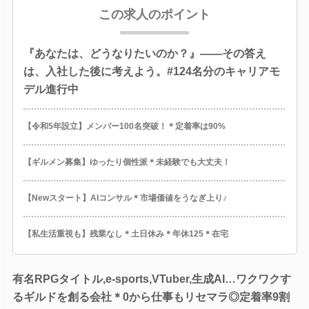
この求人のポイント
『あなたは、どうなりたいのか？』――その答え
は、入社した後に考えよう。#124名分のキャリアモ
デル進行中
【令和5年設立】メンバー100名突破！＊定着率は90%
【ギルメン募集】ゆったり個性派＊未経験でも大丈夫！
【Newスタート】AIコンサル＊市場価値をうなぎ上り♪
【私生活重視も】残業なし＊土日休み＊年休125＊在宅
有名RPGタイトル,e-sports,VTuber,生成AI…ワクワクす
るギルドを創る会社＊0から仕事もリセマラ◎定着率9割