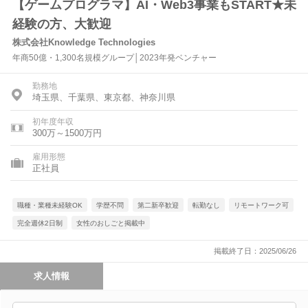
【ゲームプログラマ】AI・Web3事業もSTART★未
経験の方、大歓迎
株式会社Knowledge Technologies
年商50億・1,300名規模グループ│2023年発ベンチャー
勤務地
埼玉県、千葉県、東京都、神奈川県
初年度年収
300万～1500万円
雇用形態
正社員
職種・業種未経験OK
学歴不問
第二新卒歓迎
転勤なし
リモートワーク可
完全週休2日制
女性のおしごと掲載中
掲載終了日：2025/06/26
求人情報