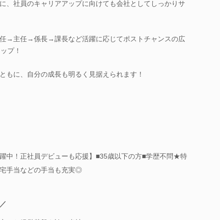
に、社員のキャリアアップに向けても会社としてしっかりサ
任→主任→係長→課長など活躍に応じてポストチャンスの広
アップ！
ともに、自分の成長も明るく見据えられます！
躍中！正社員デビューも応援】■35歳以下の方■学歴不問★特
宅手当などの手当も充実◎
／