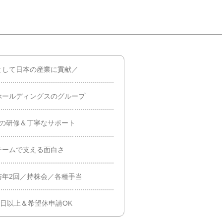
として日本の産業に貢献／
ホールディングスのグループ
間の研修＆丁寧なサポート
チームで支える面白さ
与年2回／持株会／各種手当
0日以上＆希望休申請OK