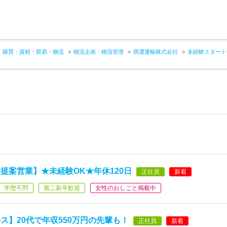
購買・資材・貿易・物流
物流企画・物流管理
西濃運輸株式会社
未経験スタート
提案営業】★未経験OK★年休120日
正社員
新着
学歴不問
第二新卒歓迎
女性のおしごと掲載中
ス】20代で年収550万円の先輩も！
正社員
新着