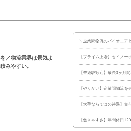
＼企業間物流のパイオニア
【プライム上場】セイノー
心を／物流業界は景気よ
が積みやすい。
【未経験歓迎】最長3ヶ月
【やりがい】企業間物流を
【大手ならではの待遇】賞
【働きやすさ】年間休日12