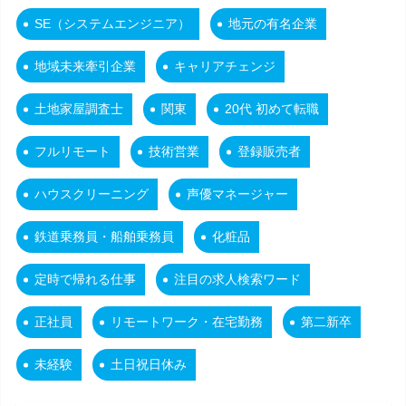
SE（システムエンジニア）
地元の有名企業
地域未来牽引企業
キャリアチェンジ
土地家屋調査士
関東
20代 初めて転職
フルリモート
技術営業
登録販売者
ハウスクリーニング
声優マネージャー
鉄道乗務員・船舶乗務員
化粧品
定時で帰れる仕事
注目の求人検索ワード
正社員
リモートワーク・在宅勤務
第二新卒
未経験
土日祝日休み