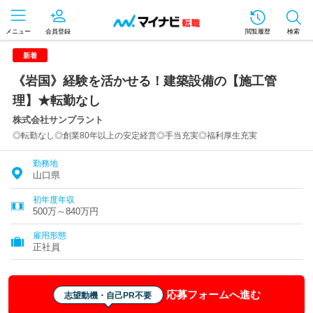
メニュー
会員登録
閲覧履歴
検索
新着
《岩国》経験を活かせる！建築設備の【施工管
理】★転勤なし
株式会社サンプラント
◎転勤なし◎創業80年以上の安定経営◎手当充実◎福利厚生充実
勤務地
山口県
初年度年収
500万～840万円
雇用形態
正社員
応募フォームへ進む
志望動機・自己PR不要