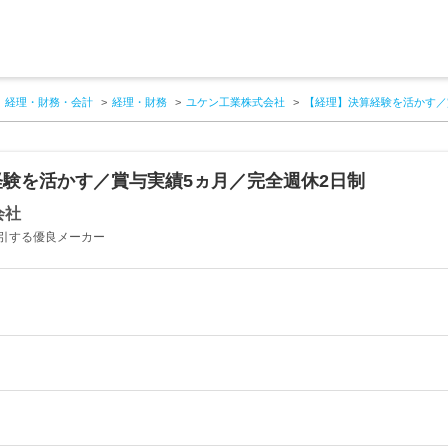
経理・財務・会計
経理・財務
ユケン工業株式会社
【経理】決算経験を活かす／
験を活かす／賞与実績5ヵ月／完全週休2日制
会社
引する優良メーカー