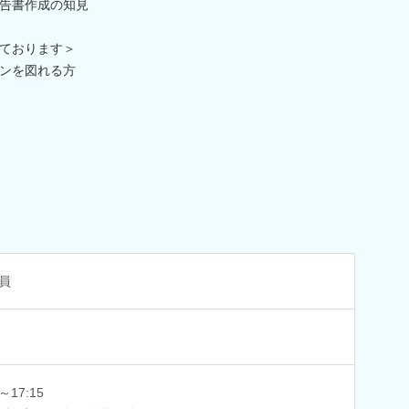
告書作成の知見
ております＞
ンを図れる方
員
0～17:15