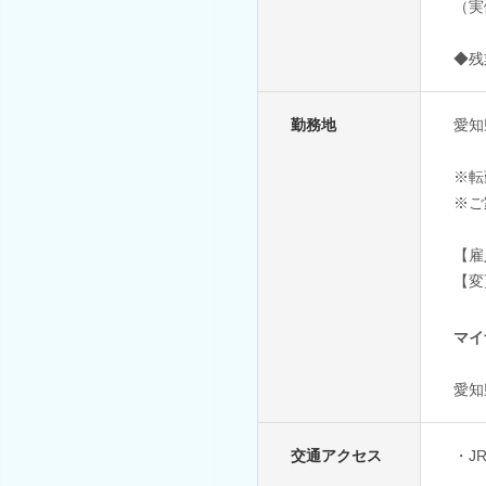
（実
◆残
勤務地
愛知
※転
※ご
【雇
【変
マイ
愛知
交通アクセス
・J