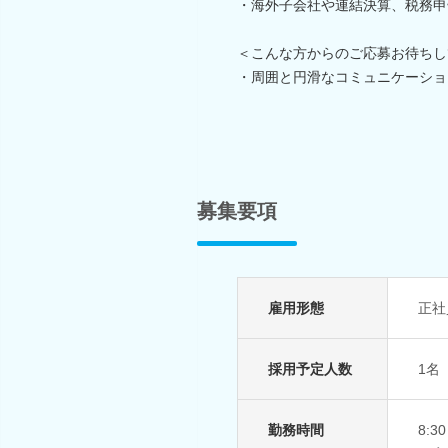
・海外子会社や連結決算、税務申
＜こんな方からのご応募お待ちし
・周囲と円滑なコミュニケーショ
募集要項
雇用形態
正社
採用予定人数
1名
勤務時間
8:3