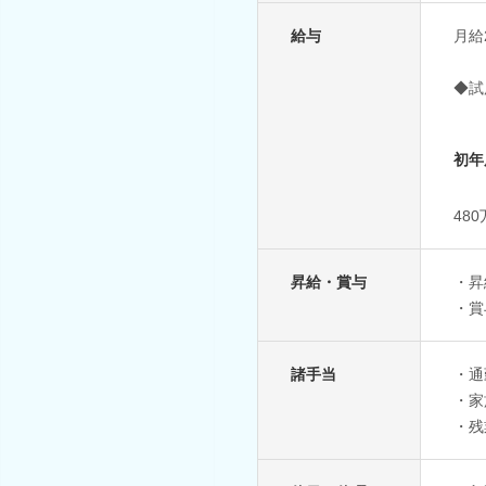
給与
月給
◆試
初年
48
昇給・賞与
・昇
・賞
諸手当
・通
・家
・残