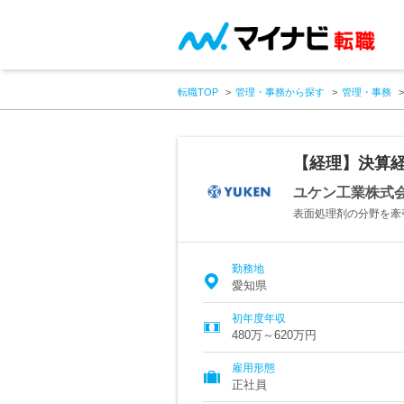
転職TOP
管理・事務から探す
管理・事務
【経理】決算経
ユケン工業株式
表面処理剤の分野を牽
勤務地
愛知県
初年度年収
480万～620万円
雇用形態
正社員