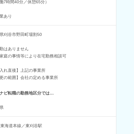
働7時間40分／休憩65分）
業あり
県刈谷市野田町場割50
勤はありません
家庭の事情等により在宅勤務相談可
入れ直後】上記の事業所
更の範囲】会社の定める事業所
ナビ転職の勤務地区分では…
県
R東海道本線／東刈谷駅