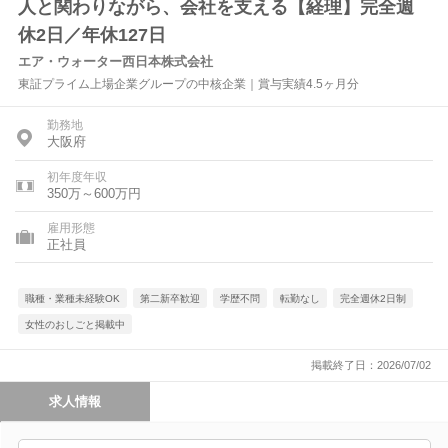
人と関わりながら、会社を支える【経理】完全週
休2日／年休127日
エア・ウォーター西日本株式会社
東証プライム上場企業グループの中核企業｜賞与実績4.5ヶ月分
勤務地
大阪府
初年度年収
350万～600万円
雇用形態
正社員
職種・業種未経験OK
第二新卒歓迎
学歴不問
転勤なし
完全週休2日制
女性のおしごと掲載中
掲載終了日：2026/07/02
求人情報