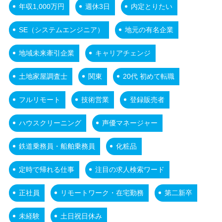
年収1,000万円
週休3日
内定とりたい
SE（システムエンジニア）
地元の有名企業
地域未来牽引企業
キャリアチェンジ
土地家屋調査士
関東
20代 初めて転職
フルリモート
技術営業
登録販売者
ハウスクリーニング
声優マネージャー
鉄道乗務員・船舶乗務員
化粧品
定時で帰れる仕事
注目の求人検索ワード
正社員
リモートワーク・在宅勤務
第二新卒
未経験
土日祝日休み