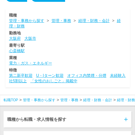
職種
管理・事務から探す
>
管理・事務
>
経理・財務・会計
>
経
理・財務
勤務地
大阪府
大阪市
最寄り駅
心斎橋駅
業種
電力・ガス・エネルギー
特徴
第二新卒歓迎
U・Iターン歓迎
オフィス内禁煙・分煙
未経験入
社5割以上
「女性のおしごと」掲載中
転職TOP
管理・事務から探す
管理・事務
経理・財務・会計
経理・財務
職種から転職・求人情報を探す