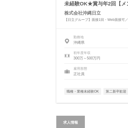
未経験OK★賞与年2回【メン
株式会社沖縄日立
【日立グループ】面接1回・Web面接可
勤務地
沖縄県
初年度年収
300万～500万円
雇用形態
正社員
職種・業種未経験OK
第二新卒歓迎
求人情報