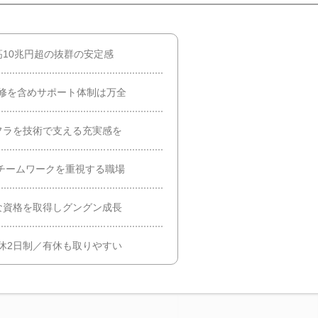
10兆円超の抜群の安定感
修を含めサポート体制は万全
フラを技術で支える充実感を
。チームワークを重視する職場
な資格を取得しグングン成長
完休2日制／有休も取りやすい