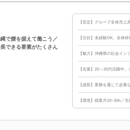
【安定】グループ全体売上高
【注目】未経験OK。全体研
沖縄で腰を据えて働こう／
成長できる要素がたくさん
【魅力】沖縄県の社会イン
【先輩】20～30代活躍中
【成長】業務を通じて必要
【環境】残業月20~30h／