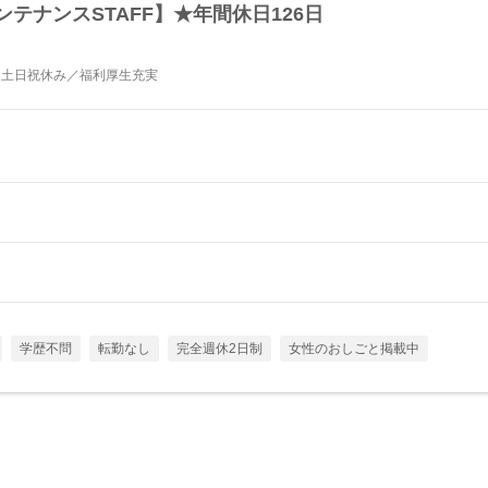
テナンスSTAFF】★年間休日126日
／土日祝休み／福利厚生充実
学歴不問
転勤なし
完全週休2日制
女性のおしごと掲載中