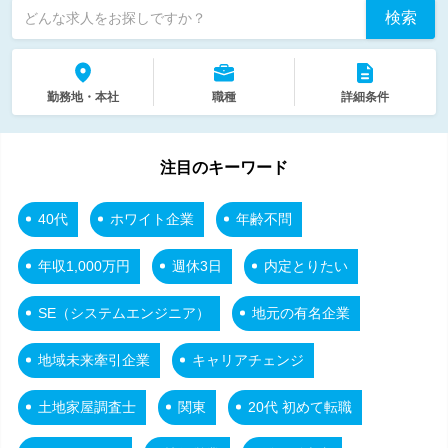
検索
どんな求人をお探しですか？
勤務地・本社
職種
詳細条件
注目のキーワード
40代
ホワイト企業
年齢不問
年収1,000万円
週休3日
内定とりたい
SE（システムエンジニア）
地元の有名企業
地域未来牽引企業
キャリアチェンジ
土地家屋調査士
関東
20代 初めて転職