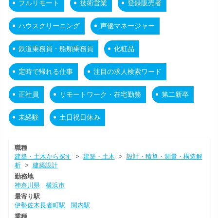
フルリモート
技術営業
登録販売者
ハウスクリーニング
声優マネージャー
鉄道乗務員・船舶乗務員
化粧品
定時で帰れる仕事
注目の求人検索ワード
正社員
リモートワーク・在宅勤務
第二新卒
未経験
土日祝日休み
職種
建築・土木から探す
>
建築・土木
>
設計・積算・測量・構造解
析
>
建築設計
勤務地
神奈川県
横浜市
最寄り駅
伊勢佐木長者町駅
関内駅
業種