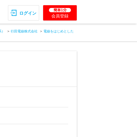
簡単1分
ログイン
会員登録
系）
行田電線株式会社
電線をはじめとした