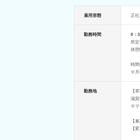
雇用形態
正社
勤務時間
8：3
所定
休憩
時間
※月
勤務地
【草
滋賀
※マ
【雇
【変