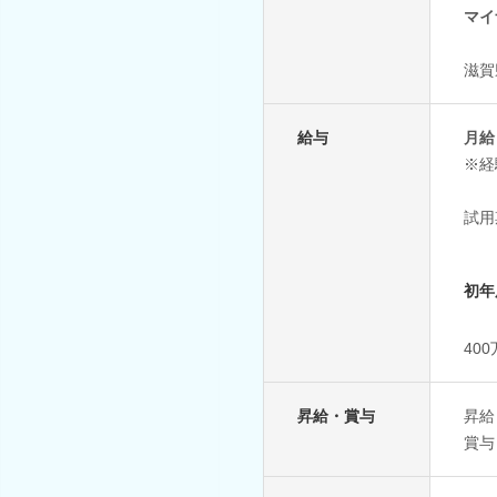
マイ
滋賀
給与
月給
※経
試用
初年
40
昇給・賞与
昇給
賞与