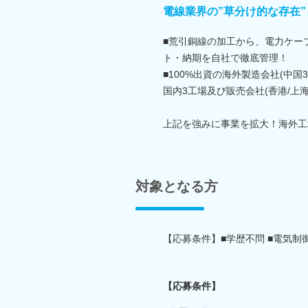
電線業界の”草分け的な存在
■荒引銅線の加工から、電力ケー
ト・納期を自社で徹底管理！
■100%出資の海外製造会社(中国3
国内3工場及び販売会社(香港/上
上記を強みに事業を拡大！海外工
対象となる方
【応募条件】■学歴不問 ■電気制
【応募条件】