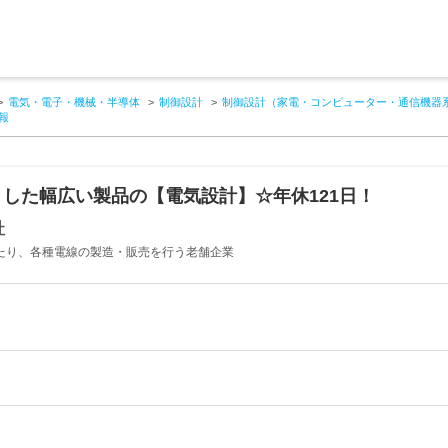
電気・電子・機械・半導体
制御設計
制御設計（家電・コンピューター・通信機器
報
した幅広い製品の【電気設計】☆年休121日！
社
わたり、各種電線の製造・販売を行う老舗企業