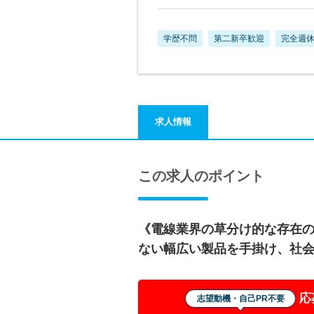
学歴不問
第二新卒歓迎
完全週休
求人情報
この求人のポイント
《電線業界の草分け的な存在
ない幅広い製品を手掛け、社
応
志望動機・自己PR不要