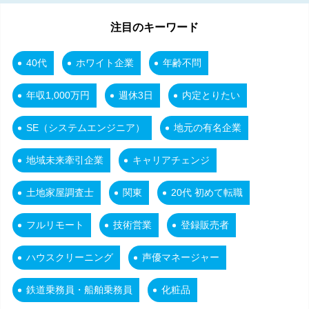
注目のキーワード
40代
ホワイト企業
年齢不問
年収1,000万円
週休3日
内定とりたい
SE（システムエンジニア）
地元の有名企業
地域未来牽引企業
キャリアチェンジ
土地家屋調査士
関東
20代 初めて転職
フルリモート
技術営業
登録販売者
ハウスクリーニング
声優マネージャー
鉄道乗務員・船舶乗務員
化粧品