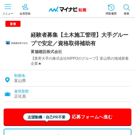
メニュー
会員登録
閲覧履歴
検索
新着
経験者募集【土木施工管理】大手グルー
プで安定／資格取得補助有
富舗建設株式会社
【業界大手の株式会社NIPPOのグループ】富山県の地域密着
企業★
勤務地
富山県
雇用形態
正社員
応募フォームへ進む
志望動機・自己PR不要