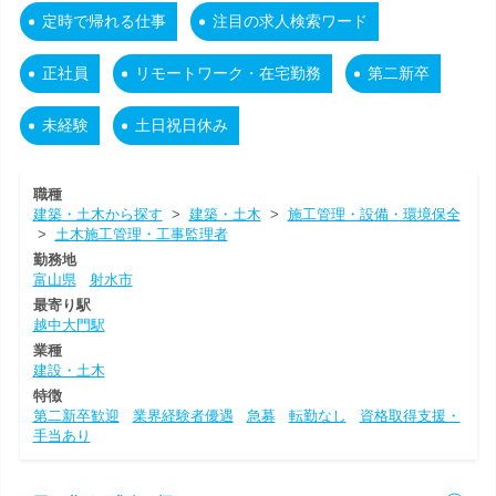
定時で帰れる仕事
注目の求人検索ワード
正社員
リモートワーク・在宅勤務
第二新卒
未経験
土日祝日休み
職種
建築・土木から探す
>
建築・土木
>
施工管理・設備・環境保全
>
土木施工管理・工事監理者
勤務地
富山県
射水市
最寄り駅
越中大門駅
業種
建設・土木
特徴
第二新卒歓迎
業界経験者優遇
急募
転勤なし
資格取得支援・
手当あり