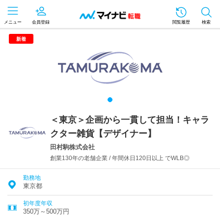
メニュー
会員登録
閲覧履歴
検索
新着
＜東京＞企画から一貫して担当！キャラ
クター雑貨【デザイナー】
田村駒株式会社
創業130年の老舗企業 / 年間休日120日以上 でWLB◎
勤務地
東京都
初年度年収
350万～500万円