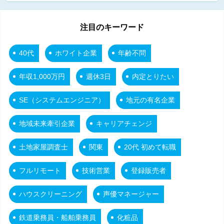
注目のキーワード
40代
ホワイト企業
年齢不問
年収1,000万円
週休3日
内定とりたい
SE（システムエンジニア）
地元の有名企業
地域未来牽引企業
キャリアチェンジ
土地家屋調査士
関東
20代 初めて転職
フルリモート
技術営業
登録販売者
ハウスクリーニング
声優マネージャー
鉄道乗務員・船舶乗務員
化粧品