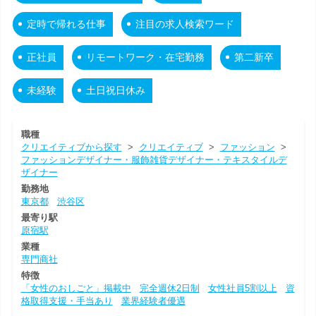
定時で帰れる仕事
注目の求人検索ワード
正社員
リモートワーク・在宅勤務
第二新卒
未経験
土日祝日休み
職種
クリエイティブから探す
>
クリエイティブ
>
ファッション
>
ファッションデザイナー・服飾雑貨デザイナー・テキスタイルデ
ザイナー
勤務地
東京都
渋谷区
最寄り駅
原宿駅
業種
専門商社
特徴
「女性のおしごと」掲載中
完全週休2日制
女性社員5割以上
資
格取得支援・手当あり
業界経験者優遇