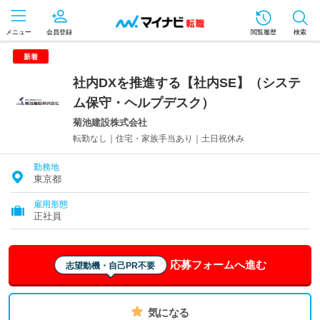
メニュー
会員登録
閲覧履歴
検索
新着
社内DXを推進する【社内SE】（システ
ム保守・ヘルプデスク）
菊池建設株式会社
転勤なし｜住宅・家族手当あり｜土日祝休み
勤務地
東京都
雇用形態
正社員
応募フォームへ進む
志望動機・自己PR不要
気になる