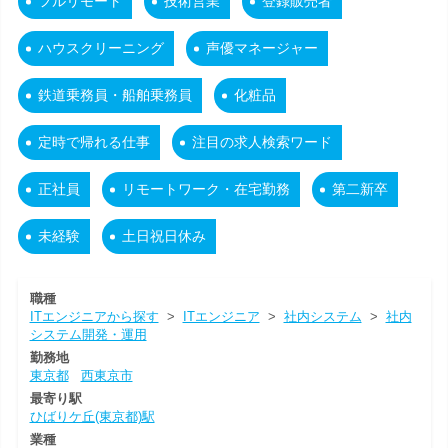
フルリモート
技術営業
登録販売者
ハウスクリーニング
声優マネージャー
鉄道乗務員・船舶乗務員
化粧品
定時で帰れる仕事
注目の求人検索ワード
正社員
リモートワーク・在宅勤務
第二新卒
未経験
土日祝日休み
職種
ITエンジニアから探す
>
ITエンジニア
>
社内システム
>
社内
システム開発・運用
勤務地
東京都
西東京市
最寄り駅
ひばりケ丘(東京都)駅
業種