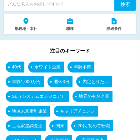
検索
どんな求人をお探しですか？
勤務地・本社
職種
詳細条件
注目のキーワード
40代
ホワイト企業
年齢不問
年収1,000万円
週休3日
内定とりたい
SE（システムエンジニア）
地元の有名企業
地域未来牽引企業
キャリアチェンジ
土地家屋調査士
関東
20代 初めて転職