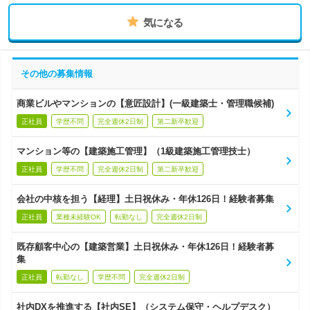
気になる
その他の募集情報
商業ビルやマンションの【意匠設計】(一級建築士・管理職候補)
正社員
学歴不問
完全週休2日制
第二新卒歓迎
マンション等の【建築施工管理】（1級建築施工管理技士）
正社員
学歴不問
完全週休2日制
第二新卒歓迎
会社の中核を担う【経理】土日祝休み・年休126日！経験者募集
正社員
業種未経験OK
転勤なし
完全週休2日制
既存顧客中心の【建築営業】土日祝休み・年休126日！経験者募
集
正社員
転勤なし
学歴不問
完全週休2日制
社内DXを推進する【社内SE】（システム保守・ヘルプデスク）