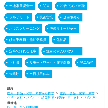
土地家屋調査士
関東
20代 初めて転職
フルリモート
技術営業
登録販売者
ハウスクリーニング
声優マネージャー
鉄道乗務員・船舶乗務員
化粧品
定時で帰れる仕事
注目の求人検索ワード
正社員
リモートワーク・在宅勤務
第二新卒
未経験
土日祝日休み
職種
医薬・食品・化学・素材から探す
>
医薬・食品・化学・素材
>
化学・素材・バイオ
>
品質管理・保証(化学・素材・バイオ系)
勤務地
岡山県
久米郡美咲町