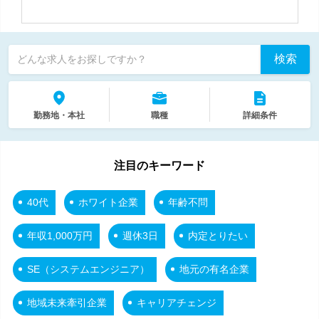
検索
どんな求人をお探しですか？
勤務地・本社
職種
詳細条件
注目のキーワード
40代
ホワイト企業
年齢不問
年収1,000万円
週休3日
内定とりたい
SE（システムエンジニア）
地元の有名企業
地域未来牽引企業
キャリアチェンジ