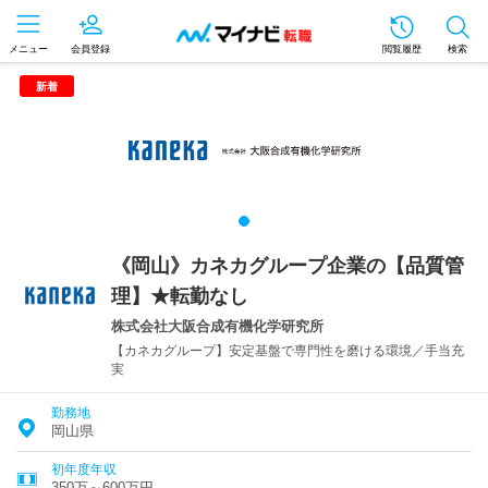
メニュー
会員登録
閲覧履歴
検索
新着
《岡山》カネカグループ企業の【品質管
理】★転勤なし
株式会社大阪合成有機化学研究所
【カネカグループ】安定基盤で専門性を磨ける環境／手当充
実
勤務地
岡山県
初年度年収
350万～600万円