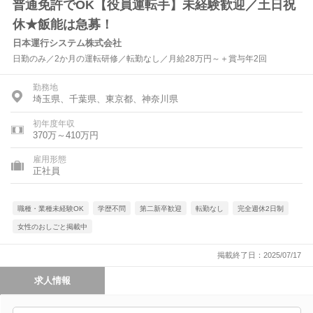
普通免許でOK【役員運転手】未経験歓迎／土日祝
休★飯能は急募！
日本運行システム株式会社
日勤のみ／2か月の運転研修／転勤なし／月給28万円～＋賞与年2回
勤務地
埼玉県、千葉県、東京都、神奈川県
初年度年収
370万～410万円
雇用形態
正社員
職種・業種未経験OK
学歴不問
第二新卒歓迎
転勤なし
完全週休2日制
女性のおしごと掲載中
掲載終了日：2025/07/17
求人情報