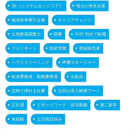
SE（システムエンジニア）
地元の有名企業
地域未来牽引企業
キャリアチェンジ
土地家屋調査士
関東
20代 初めて転職
フルリモート
技術営業
登録販売者
ハウスクリーニング
声優マネージャー
鉄道乗務員・船舶乗務員
化粧品
定時で帰れる仕事
注目の求人検索ワード
正社員
リモートワーク・在宅勤務
第二新卒
未経験
土日祝日休み