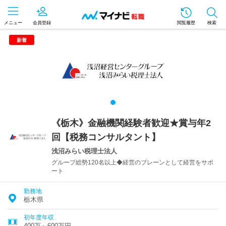
メニュー
会員登録
閲覧履歴
検索
新着
《栃木》金融機関経験者歓迎★賞与年2
回【税務コンサルタント】
浅沼みらい税理士法人
グループ総勢120名以上◆経営のブレーンとして経営をサポ
ート
勤務地
栃木県
初年度年収
400万～600万円