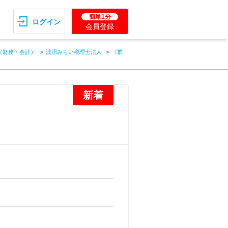
簡単1分
ログイン
会員登録
（財務・会計）
浅沼みらい税理士法人
《群
新着