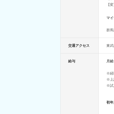
【変
マイ
群馬
交通アクセス
東武
給与
月給 
※経
※上
※試
初年