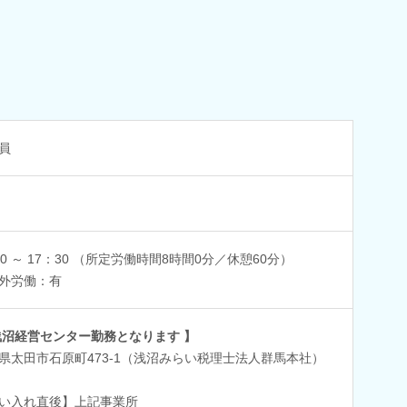
員
30 ～ 17：30 （所定労働時間8時間0分／休憩60分）
外労働：有
浅沼経営センター勤務となります 】
県太田市石原町473-1（浅沼みらい税理士法人群馬本社）
い入れ直後】上記事業所