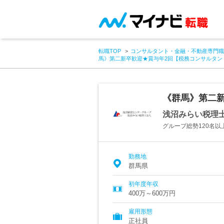
転職TOP
コンサルタント・金融・不動産専門職
馬》第二新卒歓迎★賞与年2回【税務コンサルタン
《群馬》第二
浅沼みらい税理
グループ総勢120名
勤務地
群馬県
初年度年収
400万～600万円
雇用形態
正社員