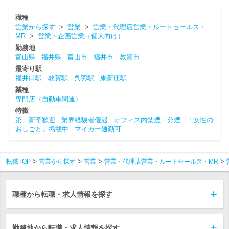
職種
営業から探す
>
営業
>
営業・代理店営業・ルートセールス・
MR
>
営業・企画営業（個人向け）
勤務地
富山県
福井県
富山市
福井市
敦賀市
最寄り駅
福井口駅
敦賀駅
呉羽駅
東新庄駅
業種
専門店（自動車関連）
特徴
第二新卒歓迎
業界経験者優遇
オフィス内禁煙・分煙
「女性の
おしごと」掲載中
マイカー通勤可
転職TOP
営業から探す
営業
営業・代理店営業・ルートセールス・MR
職種から転職・求人情報を探す
勤務地から転職・求人情報を探す