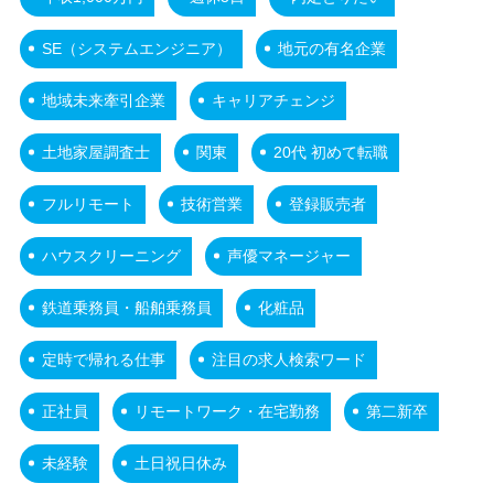
SE（システムエンジニア）
地元の有名企業
地域未来牽引企業
キャリアチェンジ
土地家屋調査士
関東
20代 初めて転職
フルリモート
技術営業
登録販売者
ハウスクリーニング
声優マネージャー
鉄道乗務員・船舶乗務員
化粧品
定時で帰れる仕事
注目の求人検索ワード
正社員
リモートワーク・在宅勤務
第二新卒
未経験
土日祝日休み