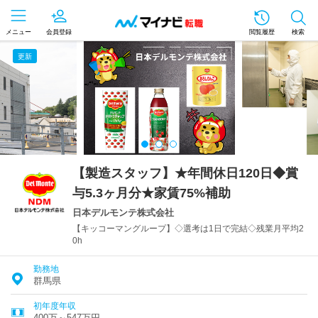
メニュー
会員登録
閲覧履歴
検索
更新
【製造スタッフ】★年間休日120日◆賞
与5.3ヶ月分★家賃75%補助
日本デルモンテ株式会社
【キッコーマングループ】◇選考は1日で完結◇残業月平均2
0h
勤務地
群馬県
初年度年収
400万～547万円