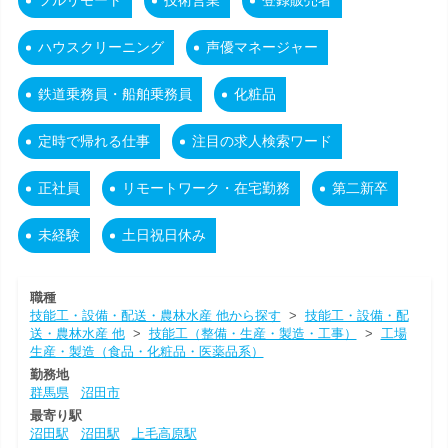
フルリモート
技術営業
登録販売者
ハウスクリーニング
声優マネージャー
鉄道乗務員・船舶乗務員
化粧品
定時で帰れる仕事
注目の求人検索ワード
正社員
リモートワーク・在宅勤務
第二新卒
未経験
土日祝日休み
職種
技能工・設備・配送・農林水産 他から探す
>
技能工・設備・配
送・農林水産 他
>
技能工（整備・生産・製造・工事）
>
工場
生産・製造（食品・化粧品・医薬品系）
勤務地
群馬県
沼田市
最寄り駅
沼田駅
沼田駅
上毛高原駅