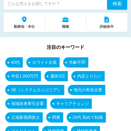
検索
どんな求人をお探しですか？
勤務地・本社
職種
詳細条件
注目のキーワード
40代
ホワイト企業
年齢不問
年収1,000万円
週休3日
内定とりたい
SE（システムエンジニア）
地元の有名企業
地域未来牽引企業
キャリアチェンジ
土地家屋調査士
関東
20代 初めて転職