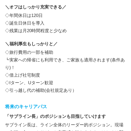
＼オフはしっかり充実できる／
◇年間休日は120日
◇誕生日休日を導入
◇残業は月20時間程度と少なめ
＼福利厚生もしっかりと／
◇旅行費用の一部を補助
┗実家への帰省にも利用でき、ご家族も適用されます(条件あ
り)！
◇借上げ社宅制度
◇Iターン、Uターン歓迎
◇引っ越し代の補助(会社規定あり）
将来のキャリアパス
「サブライン長」のポジションも目指していけます
サブライン長は、ライン全体のリーダー的ポジション。現場