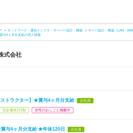
ア
ネットワーク・通信インフラ・サーバー設計・構築
サーバ設計・構築（LAN・W
賞与4ヶ月分支給の求人情報
株式会社
ストラクター】★賞与4ヶ月分支給
正社員
完全週休2日制
女性のおしごと掲載中
賞与4ヶ月分支給 ★年休120日
正社員