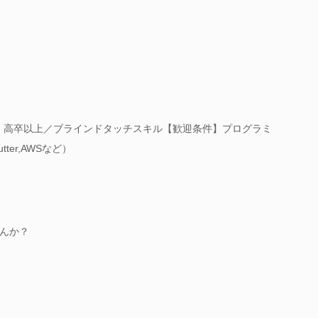
】高卒以上／ブラインドタッチスキル【歓迎条件】プログラミ
utter,AWSなど）
んか？