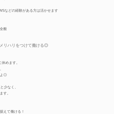
ter、AWSなどの経験がある方は活かせます
全般
メリハリをつけて働ける◎
に休めます。
、
よ◎
度と少なく、
ます。
据えて働ける！