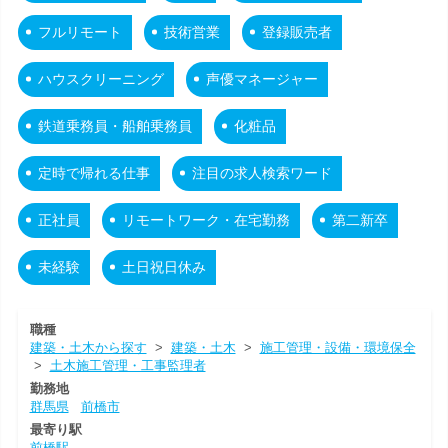
フルリモート
技術営業
登録販売者
ハウスクリーニング
声優マネージャー
鉄道乗務員・船舶乗務員
化粧品
定時で帰れる仕事
注目の求人検索ワード
正社員
リモートワーク・在宅勤務
第二新卒
未経験
土日祝日休み
職種
建築・土木から探す
>
建築・土木
>
施工管理・設備・環境保全
>
土木施工管理・工事監理者
勤務地
群馬県
前橋市
最寄り駅
前橋駅