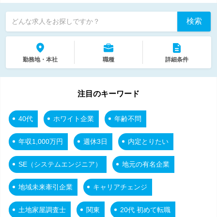
検索
どんな求人をお探しですか？
勤務地・本社
職種
詳細条件
注目のキーワード
40代
ホワイト企業
年齢不問
年収1,000万円
週休3日
内定とりたい
SE（システムエンジニア）
地元の有名企業
地域未来牽引企業
キャリアチェンジ
土地家屋調査士
関東
20代 初めて転職