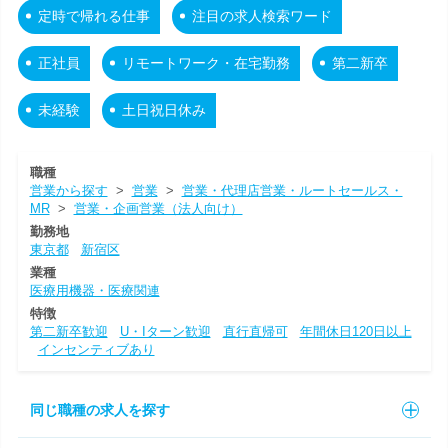
定時で帰れる仕事
注目の求人検索ワード
正社員
リモートワーク・在宅勤務
第二新卒
未経験
土日祝日休み
職種
営業から探す
>
営業
>
営業・代理店営業・ルートセールス・
MR
>
営業・企画営業（法人向け）
勤務地
東京都
新宿区
業種
医療用機器・医療関連
特徴
第二新卒歓迎
U・Iターン歓迎
直行直帰可
年間休日120日以上
インセンティブあり
同じ職種の求人を探す