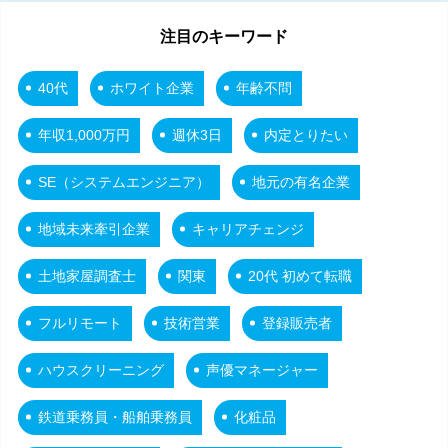
注目のキーワード
40代
ホワイト企業
年齢不問
年収1,000万円
週休3日
内定とりたい
SE（システムエンジニア）
地元の有名企業
地域未来牽引企業
キャリアチェンジ
土地家屋調査士
関東
20代 初めて転職
フルリモート
技術営業
登録販売者
ハウスクリーニング
声優マネージャー
鉄道乗務員・船舶乗務員
化粧品