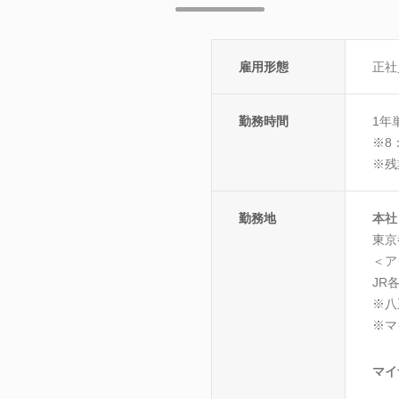
雇用形態
正社
勤務時間
1年
※8
※残
勤務地
本社
東京
＜ア
JR
※八
※マ
マイ