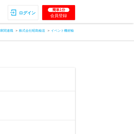
簡単1分
ログイン
会員登録
庫関連職
株式会社昭島輸送
イベント機材輸