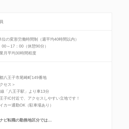
員
単位の変形労働時間制（週平均40時間以内）
：00～17：00（休憩90分）
業月平均30時間程度
都八王子市尾崎町149番地
クセス＞
各線「八王子駅」より車13分
王子IC付近で、アクセスしやすい立地です！
イカー通勤OK（駐車場あり）
ナビ転職の勤務地区分では…