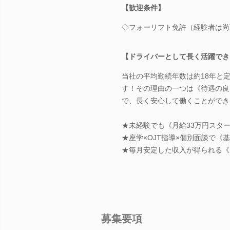
【歓迎条件】
◇フォーリフト免許（経験者は尚
【ドライバーとして長く活躍でき
当社の平均勤続年数は約18年と
す！その理由の一つは《待遇の良
で、長く安心して働くことができ
★未経験でも《月給33万円スタ
★座学×OJT指導×個別面談で《
★毎月安定した収入が得られる《
募集要項