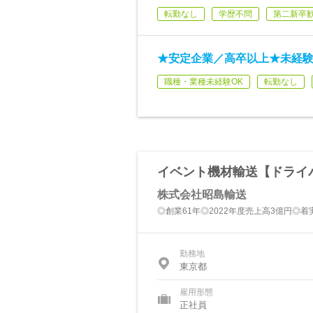
転勤なし
学歴不問
第二新卒
★安定企業／高卒以上★未経
職種・業種未経験OK
転勤なし
イベント機材輸送【ドライ
株式会社昭島輸送
◎創業61年◎2022年度売上高3億円◎
勤務地
東京都
雇用形態
正社員