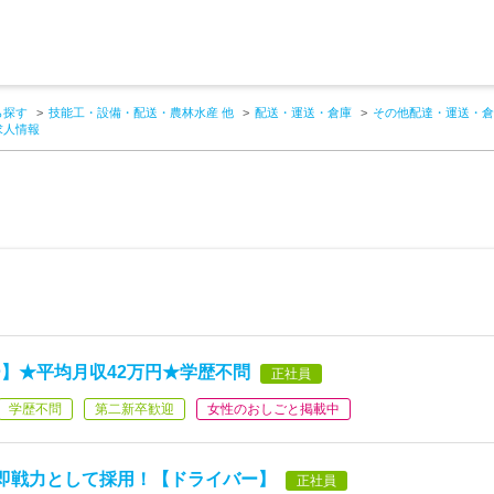
ら探す
技能工・設備・配送・農林水産 他
配送・運送・倉庫
その他配達・運送・倉
求人情報
】★平均月収42万円★学歴不問
正社員
学歴不問
第二新卒歓迎
女性のおしごと掲載中
即戦力として採用！【ドライバー】
正社員