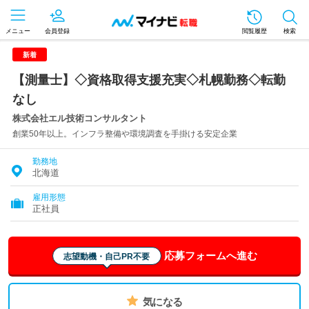
メニュー
会員登録
閲覧履歴
検索
新着
【測量士】◇資格取得支援充実◇札幌勤務◇転勤
なし
株式会社エル技術コンサルタント
創業50年以上。インフラ整備や環境調査を手掛ける安定企業
勤務地
北海道
雇用形態
正社員
応募フォームへ進む
志望動機・自己PR不要
気になる