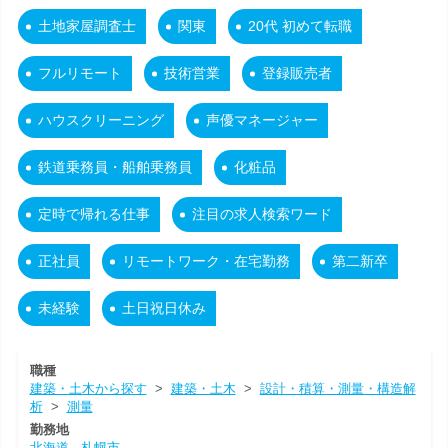
土地家屋調査士
関東
20代 初めて転職
フルリモート
技術営業
登録販売者
ハウスクリーニング
声優マネージャー
鉄道乗務員・船舶乗務員
化粧品
定時で帰れる仕事
注目の求人検索ワード
正社員
リモートワーク・在宅勤務
第二新卒
未経験
土日祝日休み
職種
建築・土木から探す
>
建築・土木
>
設計・積算・測量・構造解
析
>
測量
勤務地
北海道
札幌市