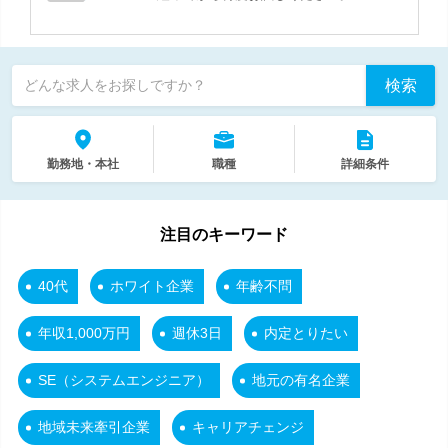
検索
どんな求人をお探しですか？
勤務地・本社
職種
詳細条件
注目のキーワード
40代
ホワイト企業
年齢不問
年収1,000万円
週休3日
内定とりたい
SE（システムエンジニア）
地元の有名企業
地域未来牽引企業
キャリアチェンジ