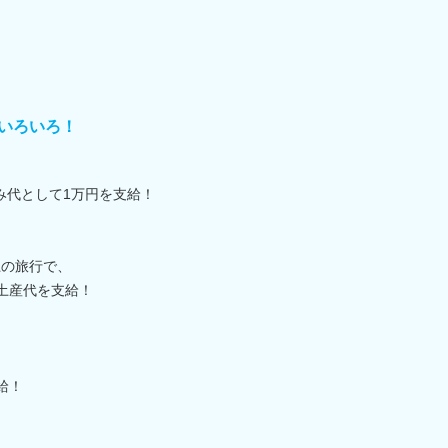
いろいろ！
み代として1万円を支給！
上の旅行で、
お土産代を支給！
支給！