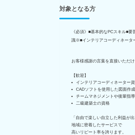
対象となる方
《必須》■基本的なPCスキル■
識※■インテリアコーディネータ
お客様感謝の言葉を直接いただけ
【歓迎】
インテリアコーディネーター資
CADソフトを使用した図面作
チームマネジメントや後輩指導
二級建築士の資格
「自由で楽しい自立した利益が出
地域に密着したサービスで
高いリピート率を誇ります。