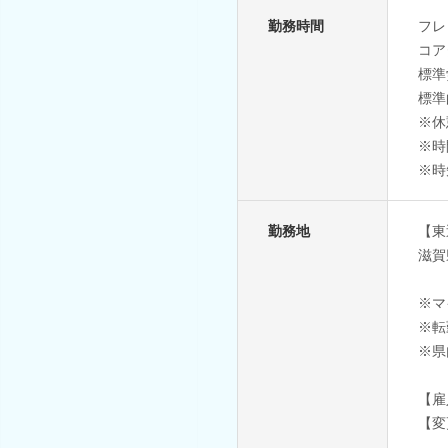
勤務時間
フレ
コア
標準
標準
※休
※時
※時
勤務地
【東
滋賀
※マ
※転
※県
【雇
【変