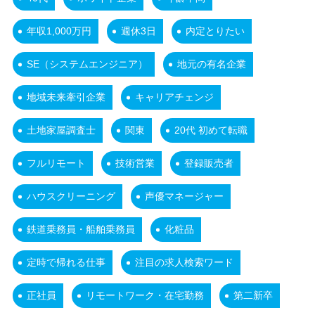
年収1,000万円
週休3日
内定とりたい
SE（システムエンジニア）
地元の有名企業
地域未来牽引企業
キャリアチェンジ
土地家屋調査士
関東
20代 初めて転職
フルリモート
技術営業
登録販売者
ハウスクリーニング
声優マネージャー
鉄道乗務員・船舶乗務員
化粧品
定時で帰れる仕事
注目の求人検索ワード
正社員
リモートワーク・在宅勤務
第二新卒