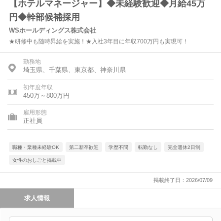
【ホテルマネージャー】◆未経験歓迎◆月給45万
円◆幹部候補採用
WSホールディングス株式会社
★研修中も随時昇給を実施！★入社3年目に年収700万円も実現可！
勤務地
埼玉県、千葉県、東京都、神奈川県
初年度年収
450万～800万円
雇用形態
正社員
職種・業種未経験OK
第二新卒歓迎
学歴不問
転勤なし
完全週休2日制
女性のおしごと掲載中
掲載終了日：2026/07/09
求人情報