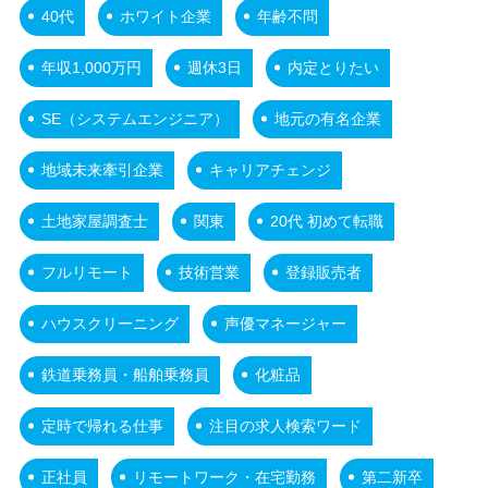
40代
ホワイト企業
年齢不問
年収1,000万円
週休3日
内定とりたい
SE（システムエンジニア）
地元の有名企業
地域未来牽引企業
キャリアチェンジ
土地家屋調査士
関東
20代 初めて転職
フルリモート
技術営業
登録販売者
ハウスクリーニング
声優マネージャー
鉄道乗務員・船舶乗務員
化粧品
定時で帰れる仕事
注目の求人検索ワード
正社員
リモートワーク・在宅勤務
第二新卒