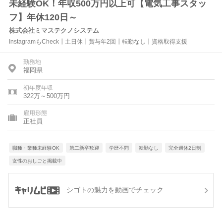
未経験OK！年収500万円以上可【電気工事スタッ
フ】年休120日～
株式会社ミマステクノシステム
InstagramもCheck┃土日休┃賞与年2回┃転勤なし┃資格取得支援
勤務地
福岡県
初年度年収
322万～500万円
雇用形態
正社員
職種・業種未経験OK
第二新卒歓迎
学歴不問
転勤なし
完全週休2日制
女性のおしごと掲載中
シゴトの魅力を動画でチェック