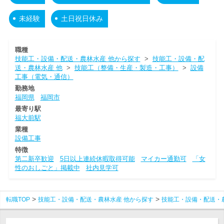
未経験
土日祝日休み
職種
技能工・設備・配送・農林水産 他から探す
>
技能工・設備・配
送・農林水産 他
>
技能工（整備・生産・製造・工事）
>
設備
工事（電気・通信）
勤務地
福岡県
福岡市
最寄り駅
福大前駅
業種
設備工事
特徴
第二新卒歓迎
5日以上連続休暇取得可能
マイカー通勤可
「女
性のおしごと」掲載中
社内見学可
転職TOP
技能工・設備・配送・農林水産 他から探す
技能工・設備・配送・