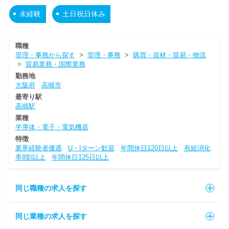
未経験
土日祝日休み
職種
管理・事務から探す
>
管理・事務
>
購買・資材・貿易・物流
>
貿易業務・国際業務
勤務地
大阪府
高槻市
最寄り駅
高槻駅
業種
半導体・電子・電気機器
特徴
業界経験者優遇
U・Iターン歓迎
年間休日120日以上
有給消化
率8割以上
年間休日125日以上
同じ職種の求人を探す
同じ業種の求人を探す