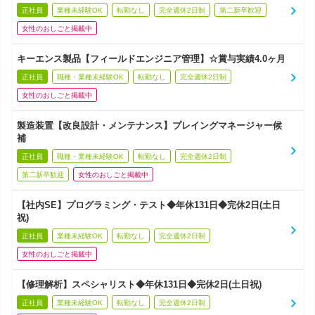
正社員
業種未経験OK
転勤なし
完全週休2日制
第二新卒歓迎
女性のおしごと掲載中
キーエンス製品【フィールドエンジニア管理】☆賞与実績4.0ヶ月
正社員
職種・業種未経験OK
転勤なし
完全週休2日制
女性のおしごと掲載中
製造装置【改良設計・メンテナンス】プレイングマネージャー候
補
正社員
職種・業種未経験OK
転勤なし
完全週休2日制
第二新卒歓迎
女性のおしごと掲載中
【社内SE】プログラミング・テスト◆年休131日◆完休2日(土日
祝)
正社員
業種未経験OK
転勤なし
完全週休2日制
女性のおしごと掲載中
【修理解析】スペシャリスト◆年休131日◆完休2日(土日祝)
正社員
業種未経験OK
転勤なし
完全週休2日制