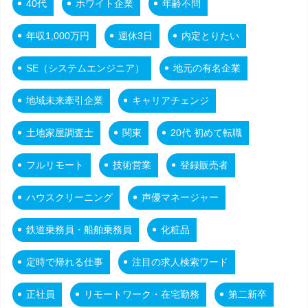
40代
ホワイト企業
年齢不問
年収1,000万円
週休3日
内定とりたい
SE（システムエンジニア）
地元の有名企業
地域未来牽引企業
キャリアチェンジ
土地家屋調査士
関東
20代 初めて転職
フルリモート
技術営業
登録販売者
ハウスクリーニング
声優マネージャー
鉄道乗務員・船舶乗務員
化粧品
定時で帰れる仕事
注目の求人検索ワード
正社員
リモートワーク・在宅勤務
第二新卒