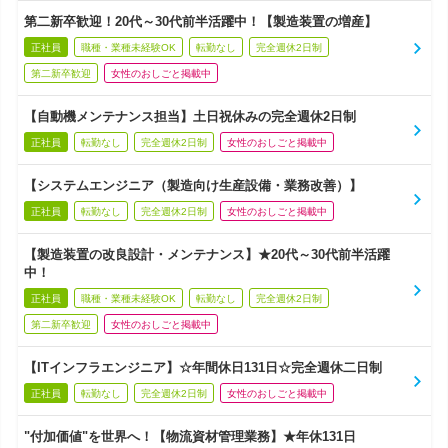
第二新卒歓迎！20代～30代前半活躍中！【製造装置の増産】
正社員
職種・業種未経験OK
転勤なし
完全週休2日制
第二新卒歓迎
女性のおしごと掲載中
【自動機メンテナンス担当】土日祝休みの完全週休2日制
正社員
転勤なし
完全週休2日制
女性のおしごと掲載中
【システムエンジニア（製造向け生産設備・業務改善）】
正社員
転勤なし
完全週休2日制
女性のおしごと掲載中
【製造装置の改良設計・メンテナンス】★20代～30代前半活躍
中！
正社員
職種・業種未経験OK
転勤なし
完全週休2日制
第二新卒歓迎
女性のおしごと掲載中
【ITインフラエンジニア】☆年間休日131日☆完全週休二日制
正社員
転勤なし
完全週休2日制
女性のおしごと掲載中
"付加価値"を世界へ！【物流資材管理業務】★年休131日