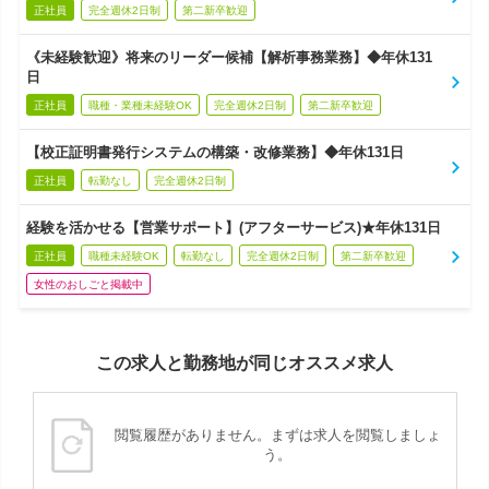
正社員
完全週休2日制
第二新卒歓迎
《未経験歓迎》将来のリーダー候補【解析事務業務】◆年休131
日
正社員
職種・業種未経験OK
完全週休2日制
第二新卒歓迎
【校正証明書発行システムの構築・改修業務】◆年休131日
正社員
転勤なし
完全週休2日制
経験を活かせる【営業サポート】(アフターサービス)★年休131日
正社員
職種未経験OK
転勤なし
完全週休2日制
第二新卒歓迎
女性のおしごと掲載中
この求人と勤務地が同じオススメ求人
閲覧履歴がありません。まずは求人を閲覧しましょ
う。