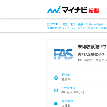
転職TOP
電気・電子・機械・半導体から探す
未経験歓迎!!ワイヤーハーネスの【製造技術】車
未経験歓迎!!
古河AS株式会社
1950年設立／東証
勤務地
滋賀県
初年度年収
400万～500万円
雇用形態
正社員