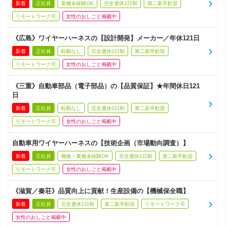
新着
正社員
業種未経験OK
完全週休2日制
第二新卒歓迎
リモートワーク可
女性のおしごと掲載中
《広島》ワイヤーハーネスの【設計開発】メーカー／年休121日
新着
正社員
転勤なし
完全週休2日制
第二新卒歓迎
リモートワーク可
女性のおしごと掲載中
《三重》自動車部品（電子部品）の【品質保証】★年間休日121
日
新着
正社員
転勤なし
完全週休2日制
第二新卒歓迎
リモートワーク可
女性のおしごと掲載中
自動車用ワイヤーハーネスの【技術企画（市場動向調査）】
新着
正社員
職種・業種未経験OK
完全週休2日制
第二新卒歓迎
リモートワーク可
女性のおしごと掲載中
《滋賀／秦荘》品質向上に貢献！生産設備の【機械保全職】
新着
正社員
完全週休2日制
第二新卒歓迎
リモートワーク可
女性のおしごと掲載中