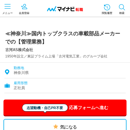
メニュー
会員登録
閲覧履歴
検索
≪神奈川≫国内トップクラスの車載部品メーカー
での【管理業務】
古河AS株式会社
1950年設立／東証プライム上場「古河電気工業」のグループ会社
勤務地
神奈川県
雇用形態
正社員
応募フォームへ進む
志望動機・自己PR不要
気になる