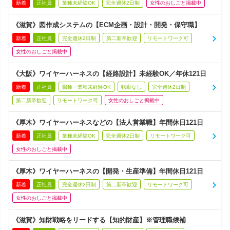
新着
正社員
業種未経験OK
完全週休2日制
女性のおしごと掲載中
《滋賀》図作成システムの【ECM企画・設計・開発・保守職】
新着
正社員
完全週休2日制
第二新卒歓迎
リモートワーク可
女性のおしごと掲載中
《大阪》ワイヤーハーネスの【経路設計】未経験OK／年休121日
新着
正社員
職種・業種未経験OK
転勤なし
完全週休2日制
第二新卒歓迎
リモートワーク可
女性のおしごと掲載中
《厚木》ワイヤーハーネスなどの【法人営業職】年間休日121日
新着
正社員
業種未経験OK
完全週休2日制
リモートワーク可
女性のおしごと掲載中
《厚木》ワイヤーハーネスの【開発・生産準備】年間休日121日
新着
正社員
完全週休2日制
第二新卒歓迎
リモートワーク可
女性のおしごと掲載中
《滋賀》知財戦略をリードする【知的財産】※管理職候補