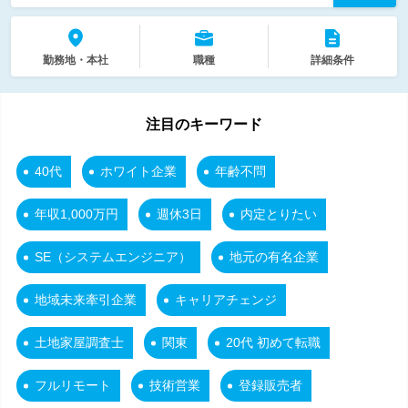
勤務地・本社
職種
詳細条件
注目のキーワード
40代
ホワイト企業
年齢不問
年収1,000万円
週休3日
内定とりたい
SE（システムエンジニア）
地元の有名企業
地域未来牽引企業
キャリアチェンジ
土地家屋調査士
関東
20代 初めて転職
フルリモート
技術営業
登録販売者