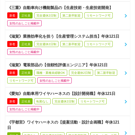
《三重》自動車向け機能製品の【生産技術・生産技術開発】
新着
正社員
完全週休2日制
第二新卒歓迎
リモートワーク可
女性のおしごと掲載中
《滋賀》業務効率化を担う【生産管理システム担当】年休121日
新着
正社員
完全週休2日制
第二新卒歓迎
リモートワーク可
女性のおしごと掲載中
《滋賀》電装部品の【信頼性評価エンジニア】年休121日
新着
正社員
職種・業種未経験OK
完全週休2日制
第二新卒歓迎
リモートワーク可
女性のおしごと掲載中
《愛知》自動車用ワイヤハーネスの【設計開発職】年休121日
新着
正社員
転勤なし
完全週休2日制
リモートワーク可
女性のおしごと掲載中
《宇都宮》ワイヤハーネスの【提案活動・設計企画職】年休121
日