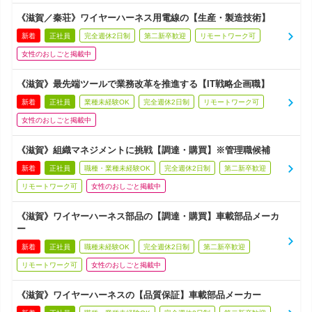
《滋賀／秦荘》ワイヤーハーネス用電線の【生産・製造技術】
新着
正社員
完全週休2日制
第二新卒歓迎
リモートワーク可
女性のおしごと掲載中
《滋賀》最先端ツールで業務改革を推進する【IT戦略企画職】
新着
正社員
業種未経験OK
完全週休2日制
リモートワーク可
女性のおしごと掲載中
《滋賀》組織マネジメントに挑戦【調達・購買】※管理職候補
新着
正社員
職種・業種未経験OK
完全週休2日制
第二新卒歓迎
リモートワーク可
女性のおしごと掲載中
《滋賀》ワイヤーハーネス部品の【調達・購買】車載部品メーカ
ー
新着
正社員
職種未経験OK
完全週休2日制
第二新卒歓迎
リモートワーク可
女性のおしごと掲載中
《滋賀》ワイヤーハーネスの【品質保証】車載部品メーカー