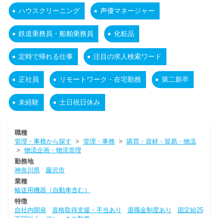
ハウスクリーニング
声優マネージャー
鉄道乗務員・船舶乗務員
化粧品
定時で帰れる仕事
注目の求人検索ワード
正社員
リモートワーク・在宅勤務
第二新卒
未経験
土日祝日休み
職種
管理・事務から探す
>
管理・事務
>
購買・資材・貿易・物流
>
物流企画・物流管理
勤務地
神奈川県
藤沢市
業種
輸送用機器（自動車含む）
特徴
自社内開発
資格取得支援・手当あり
退職金制度あり
固定給25