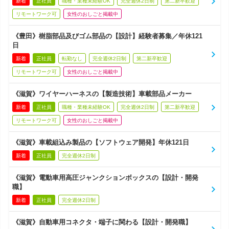
新着
正社員
職種・業種未経験OK
完全週休2日制
第二新卒歓迎
リモートワーク可
女性のおしごと掲載中
《豊田》樹脂部品及びゴム部品の【設計】経験者募集／年休121
日
新着
正社員
転勤なし
完全週休2日制
第二新卒歓迎
リモートワーク可
女性のおしごと掲載中
《滋賀》ワイヤーハーネスの【製造技術】車載部品メーカー
新着
正社員
職種・業種未経験OK
完全週休2日制
第二新卒歓迎
リモートワーク可
女性のおしごと掲載中
《滋賀》車載組込み製品の【ソフトウェア開発】年休121日
新着
正社員
完全週休2日制
《滋賀》電動車用高圧ジャンクションボックスの【設計・開発
職】
新着
正社員
完全週休2日制
《滋賀》自動車用コネクタ・端子に関わる【設計・開発職】