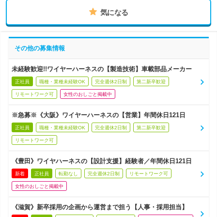
気になる
その他の募集情報
未経験歓迎!!ワイヤーハーネスの【製造技術】車載部品メーカー
正社員
職種・業種未経験OK
完全週休2日制
第二新卒歓迎
リモートワーク可
女性のおしごと掲載中
※急募※《大阪》ワイヤーハーネスの【営業】年間休日121日
正社員
職種・業種未経験OK
完全週休2日制
第二新卒歓迎
リモートワーク可
《豊田》ワイヤハーネスの【設計支援】経験者／年間休日121日
新着
正社員
転勤なし
完全週休2日制
リモートワーク可
女性のおしごと掲載中
《滋賀》新卒採用の企画から運営まで担う【人事・採用担当】