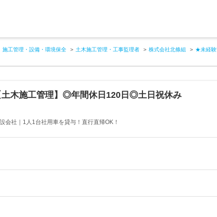
施工管理・設備・環境保全
土木施工管理・工事監理者
株式会社北條組
★未経験
土木施工管理】◎年間休日120日◎土日祝休み
設会社｜1人1台社用車を貸与！直行直帰OK！