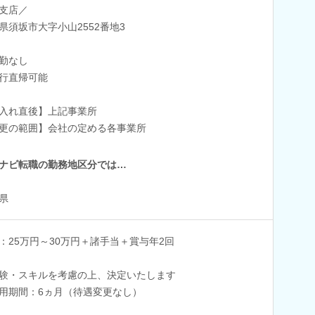
支店／
県須坂市大字小山2552番地3
勤なし
行直帰可能
入れ直後】上記事業所
更の範囲】会社の定める各事業所
ナビ転職の勤務地区分では…
県
：25万円～30万円＋諸手当＋賞与年2回
験・スキルを考慮の上、決定いたします
用期間：6ヵ月（待遇変更なし）