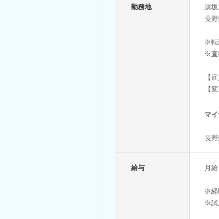
勤務地
須坂
長野
※転
※直
【雇
【変
マイ
長野
給与
月給
※経
※試