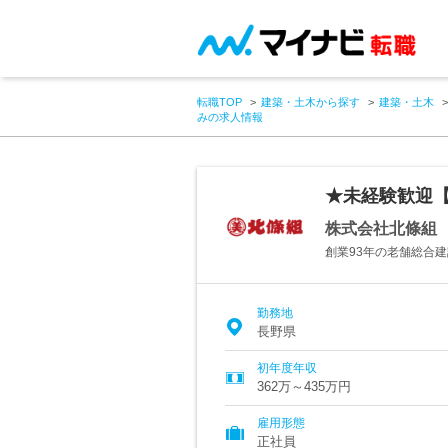
転職TOP
建築・土木から探す
建築・土木
みの求人情報
★未経験歓迎【
株式会社北條組
創業93年の老舗総合建
勤務地
長野県
初年度年収
362万～435万円
雇用形態
正社員