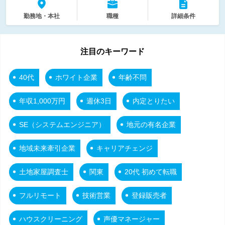
勤務地・本社
職種
詳細条件
注目のキーワード
40代
ホワイト企業
年齢不問
年収1,000万円
週休3日
内定とりたい
SE（システムエンジニア）
地元の有名企業
地域未来牽引企業
キャリアチェンジ
土地家屋調査士
関東
20代 初めて転職
フルリモート
技術営業
登録販売者
ハウスクリーニング
声優マネージャー