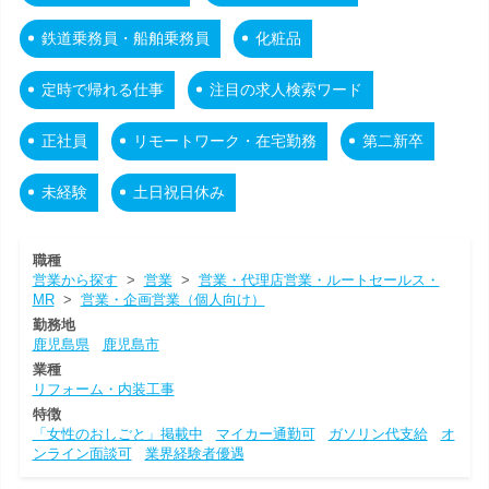
鉄道乗務員・船舶乗務員
化粧品
定時で帰れる仕事
注目の求人検索ワード
正社員
リモートワーク・在宅勤務
第二新卒
未経験
土日祝日休み
職種
営業から探す
>
営業
>
営業・代理店営業・ルートセールス・
MR
>
営業・企画営業（個人向け）
勤務地
鹿児島県
鹿児島市
業種
リフォーム・内装工事
特徴
「女性のおしごと」掲載中
マイカー通勤可
ガソリン代支給
オ
ンライン面談可
業界経験者優遇