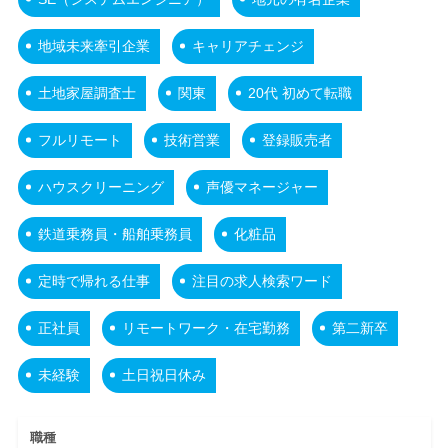
地域未来牽引企業
キャリアチェンジ
土地家屋調査士
関東
20代 初めて転職
フルリモート
技術営業
登録販売者
ハウスクリーニング
声優マネージャー
鉄道乗務員・船舶乗務員
化粧品
定時で帰れる仕事
注目の求人検索ワード
正社員
リモートワーク・在宅勤務
第二新卒
未経験
土日祝日休み
職種