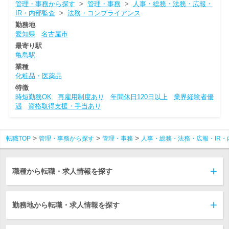
管理・事務から探す
>
管理・事務
>
人事・総務・法務・広報・
IR・内部監査
>
法務・コンプライアンス
勤務地
愛知県
名古屋市
最寄り駅
亀島駅
業種
化粧品・医薬品
特徴
時短勤務OK
再雇用制度あり
年間休日120日以上
業界経験者優
遇
資格取得支援・手当あり
転職TOP
管理・事務から探す
管理・事務
人事・総務・法務・広報・IR・
職種から転職・求人情報を探す
勤務地から転職・求人情報を探す