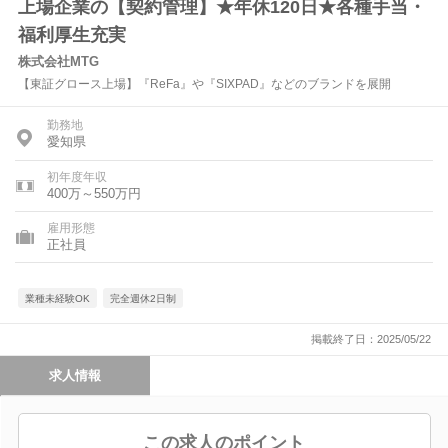
上場企業の【契約管理】★年休120日★各種手当・
福利厚生充実
株式会社MTG
【東証グロース上場】『ReFa』や『SIXPAD』などのブランドを展開
勤務地
愛知県
初年度年収
400万～550万円
雇用形態
正社員
業種未経験OK
完全週休2日制
掲載終了日：2025/05/22
求人情報
この求人のポイント