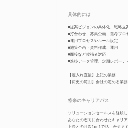
具体的には
■提案ビジョンの具体化、戦略立
■打合わせ、募集企画、選考プロ
■運用プロセスやルール設定
■施策企画・資料作成、運用
■面接など候補者対応
■進捗データ管理、定期レポーテ
【雇入れ直後】上記の業務
【変更の範囲】会社の定める業務
将来のキャリアパス
ソリューションセールスを経験し
あなたの志向に合わせたキャリア
上長との月次1on1で話し合えま