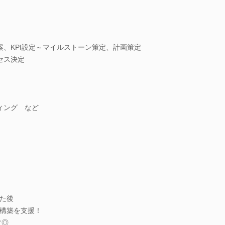
案、KPI設定～マイルストーン策定、計画策定
セス決定
ィング など
た後
構築を支援！
す◎