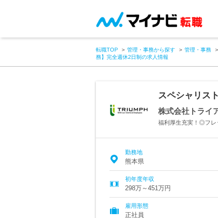
転職TOP
管理・事務から探す
管理・事務
務】完全週休2日制の求人情報
スペシャリス
株式会社トライ
福利厚生充実！◎フレ
勤務地
熊本県
初年度年収
298万～451万円
雇用形態
正社員