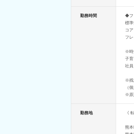
勤務時間
◆フ
標準労
コアタ
フレ
※時
子育
社員
※残
（個
※原
勤務地
《 
熊本