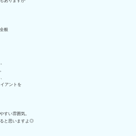
もありますが
全般
名。
。
み、
ライアントを
やすい雰囲気。
ると思いますよ◎