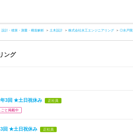
設計・積算・測量・構造解析
土木設計
株式会社水工エンジニアリング
◎水戸限
リング
年3回 ★土日祝休み
正社員
しごと掲載中
3回 ★土日祝休み
正社員