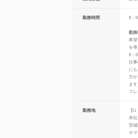
勤務時間
9：
勤務
希望
を導
8：
仕事
にも
方か
ます
フレ
勤務地
【U
本社
茨城
※マ