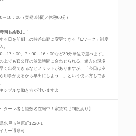
00～18：00（実働8時間／休憩60分）
時間も柔軟に！
する日を前倒しの時差出勤に変更できる「Eワーク」制度
入。
00～17：00、7：00～16：00など30分単位で選べます。
の上でも官公庁の始業時間に合わせられる、遠方の現場
早く出発できるなどメリットがありますが、「今日は夕
ら用事があるから早出にしよう！」という使い方もでき
。
キシブルな働き方が叶いますよ！
・Iターン者も複数名在籍中！家賃補助制度あり】
県水戸市笠原町1220-1
イカー通勤可