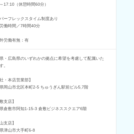
30～17:10（休憩時間60分）
パーフレックスタイム制度あり
労働時間／7時間40分
外労働有無：有
県・広島県のいずれかの拠点に希望を考慮して配属いた
す。
社・本店営業部】
県岡山市北区本町2-5 ちゅうぎん駅前ビル5,7階
敷支店】
県倉敷市阿知1-15-3 倉敷ビジネススクエア6階
山支店】
県津山市大手町6-8