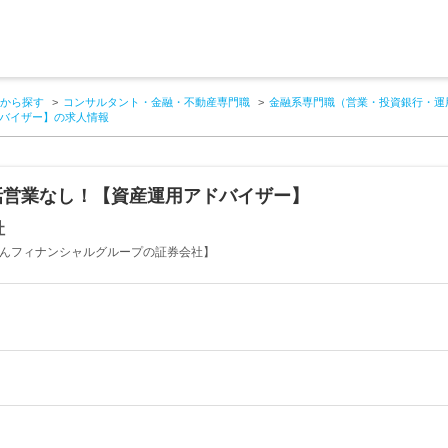
から探す
コンサルタント・金融・不動産専門職
金融系専門職（営業・投資銀行・運
バイザー】の求人情報
話営業なし！【資産運用アドバイザー】
社
ぎんフィナンシャルグループの証券会社】