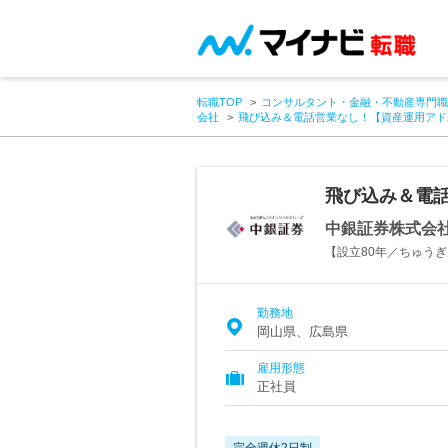
転職TOP
コンサルタント・金融・不動産専門職
会社
飛び込み＆電話営業なし！【資産運用アド
飛び込み＆電
中銀証券株式会
【設立80年／ちゅう
勤務地
岡山県、広島県
雇用形態
正社員
完全週休2日制