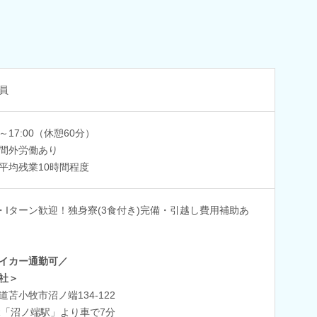
員
0～17:00（休憩60分）
間外労働あり
平均残業10時間程度
・Iターン歓迎！独身寮(3食付き)完備・引越し費用補助あ
イカー通勤可／
社＞
道苫小牧市沼ノ端134-122
R「沼ノ端駅」より車で7分