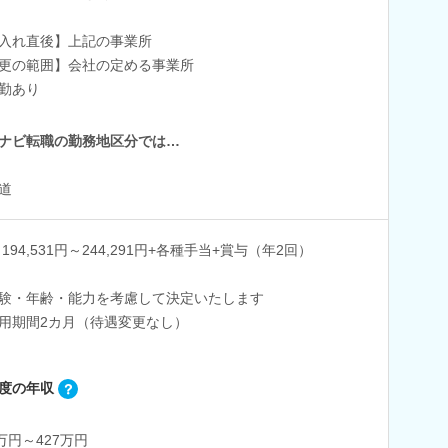
入れ直後】上記の事業所
更の範囲】会社の定める事業所
勤あり
ナビ転職の勤務地区分では…
道
 194,531円～244,291円+各種手当+賞与（年2回）
験・年齢・能力を考慮して決定いたします
用期間2カ月（待遇変更なし）
度の年収
0万円～427万円