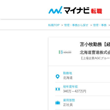
転職TOP
管理・事務から探す
管理・事務
苫小牧勤務【
北海道曹達株式
【上場企業AGCグル
勤務地
北海道
初年度年収
340万～427万円
雇用形態
正社員