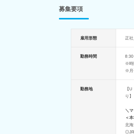
募集要項
雇用形態
正社
勤務時間
8:3
※時
※月
勤務地
【U
り】
＼マ
＜本
北海
◎J