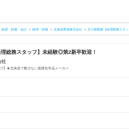
経理・財務・会計
経理・財務
北海道曹達株式会社
苫小牧勤務【経理総務スタッ
経理総務スタッフ】未経験◎第2新卒歓迎！
会社
ープ】★北海道で数少ない基礎化学品メーカー