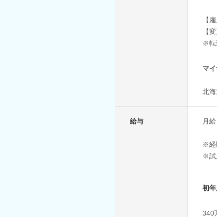
【雇
【変
※転
マイ
北海
給与
月給
※経
※試
初年
34