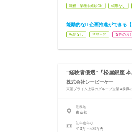
職種・業種未経験OK
転勤なし
能動的なIT企画推進ができる
転勤なし
学歴不問
女性のお
"経験者優遇"『松屋銀座
株式会社シービーケー
東証プライム上場のグループ企業 #前職の
勤務地
東京都
初年度年収
410万～503万円