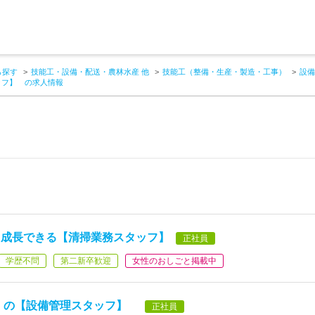
ら探す
技能工・設備・配送・農林水産 他
技能工（整備・生産・製造・工事）
設備
ッフ】 の求人情報
て成長できる【清掃業務スタッフ】
正社員
学歴不問
第二新卒歓迎
女性のおしごと掲載中
店』の【設備管理スタッフ】
正社員