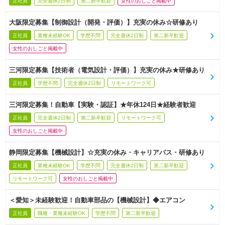
正社員
完全週休2日制
第二新卒歓迎
女性のおしごと掲載中
大阪限定募集【制御設計（開発・評価）】充実の休み☆研修あり
正社員
業種未経験OK
学歴不問
完全週休2日制
第二新卒歓迎
女性のおしごと掲載中
三河限定募集【技術者（電気設計・評価）】充実の休み★研修あり
正社員
学歴不問
完全週休2日制
リモートワーク可
三河限定募集！自動車【実験・認証】★年休124日★経験者歓迎
正社員
完全週休2日制
第二新卒歓迎
リモートワーク可
女性のおしごと掲載中
静岡限定募集【機械設計】☆充実の休み・キャリアパス・研修あり
正社員
業種未経験OK
学歴不問
完全週休2日制
第二新卒歓迎
リモートワーク可
女性のおしごと掲載中
＜愛知＞未経験歓迎！自動車部品の【機械設計】◆エアコン
正社員
職種・業種未経験OK
学歴不問
第二新卒歓迎