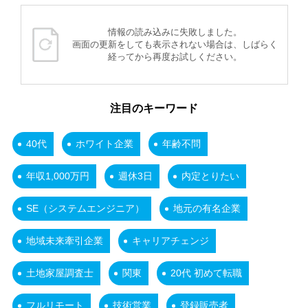
情報の読み込みに失敗しました。
画面の更新をしても表示されない場合は、しばらく
経ってから再度お試しください。
注目のキーワード
40代
ホワイト企業
年齢不問
年収1,000万円
週休3日
内定とりたい
SE（システムエンジニア）
地元の有名企業
地域未来牽引企業
キャリアチェンジ
土地家屋調査士
関東
20代 初めて転職
フルリモート
技術営業
登録販売者