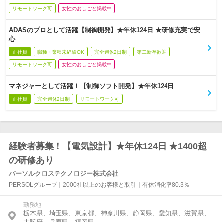
リモートワーク可
女性のおしごと掲載中
ADASのプロとして活躍【制御開発】★年休124日 ★研修充実で安
心
正社員
職種・業種未経験OK
完全週休2日制
第二新卒歓迎
リモートワーク可
女性のおしごと掲載中
マネジャーとして活躍！【制御ソフト開発】★年休124日
正社員
完全週休2日制
リモートワーク可
経験者募集！【電気設計】★年休124日 ★1400超
の研修あり
パーソルクロステクノロジー株式会社
PERSOLグループ｜2000社以上のお客様と取引｜有休消化率80.3％
勤務地
栃木県、埼玉県、東京都、神奈川県、静岡県、愛知県、滋賀県、
大阪府、兵庫県、福岡県