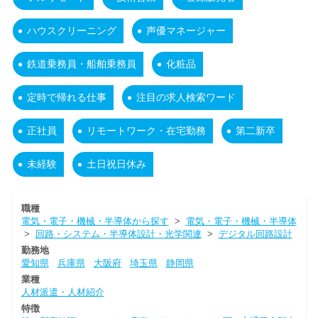
ハウスクリーニング
声優マネージャー
鉄道乗務員・船舶乗務員
化粧品
定時で帰れる仕事
注目の求人検索ワード
正社員
リモートワーク・在宅勤務
第二新卒
未経験
土日祝日休み
職種
電気・電子・機械・半導体から探す
>
電気・電子・機械・半導体
>
回路・システム・半導体設計・光学関連
>
デジタル回路設計
勤務地
愛知県
兵庫県
大阪府
埼玉県
静岡県
業種
人材派遣・人材紹介
特徴