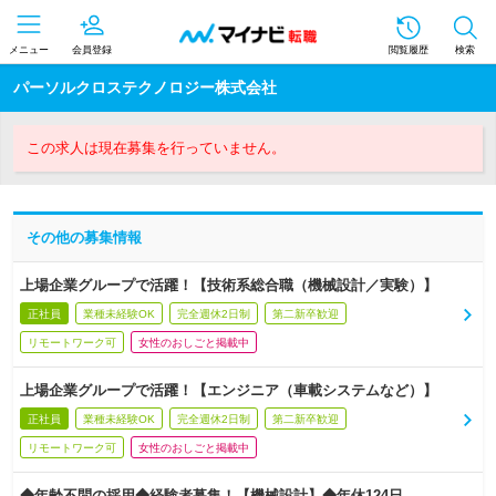
メニュー
会員登録
閲覧履歴
検索
パーソルクロステクノロジー株式会社
この求人は現在募集を行っていません。
その他の募集情報
上場企業グループで活躍！【技術系総合職（機械設計／実験）】
正社員
業種未経験OK
完全週休2日制
第二新卒歓迎
リモートワーク可
女性のおしごと掲載中
上場企業グループで活躍！【エンジニア（車載システムなど）】
正社員
業種未経験OK
完全週休2日制
第二新卒歓迎
リモートワーク可
女性のおしごと掲載中
◆年齢不問の採用◆経験者募集！【機械設計】◆年休124日