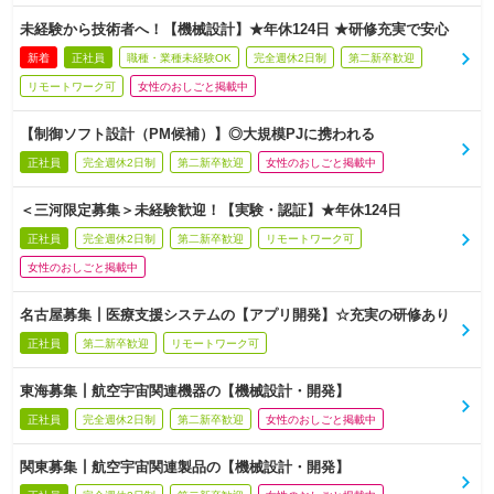
未経験から技術者へ！【機械設計】★年休124日 ★研修充実で安心
新着
正社員
職種・業種未経験OK
完全週休2日制
第二新卒歓迎
リモートワーク可
女性のおしごと掲載中
【制御ソフト設計（PM候補）】◎大規模PJに携われる
正社員
完全週休2日制
第二新卒歓迎
女性のおしごと掲載中
＜三河限定募集＞未経験歓迎！【実験・認証】★年休124日
正社員
完全週休2日制
第二新卒歓迎
リモートワーク可
女性のおしごと掲載中
名古屋募集┃医療支援システムの【アプリ開発】☆充実の研修あり
正社員
第二新卒歓迎
リモートワーク可
東海募集┃航空宇宙関連機器の【機械設計・開発】
正社員
完全週休2日制
第二新卒歓迎
女性のおしごと掲載中
関東募集┃航空宇宙関連製品の【機械設計・開発】