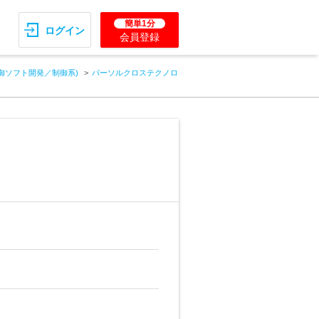
簡単1分
ログイン
会員登録
御ソフト開発／制御系)
パーソルクロステクノロ