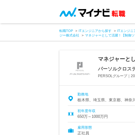
転職TOP
ITエンジニアから探す
ITエンジニ
ジー株式会社
マネジャーとして活躍！【制御ソフ
マネジャーとし
パーソルクロス
PERSOLグループ｜2
勤務地
栃木県、埼玉県、東京都、神奈
初年度年収
650万～1000万円
雇用形態
正社員