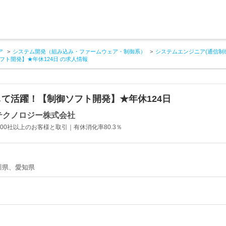
ア
システム開発（組み込み・ファームウェア・制御系）
システムエンジニア(通信制
ト開発】★年休124日 の求人情報
て活躍！【制御ソフト開発】★年休124日
テクノロジー株式会社
000社以上のお客様と取引｜有休消化率80.3％
川県、愛知県