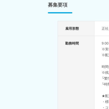
募集要項
雇用形態
正社
勤務時間
9:0
※実
※配
時間
※残
└繁
└時
★配
・標
・コア