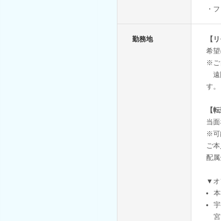
・フ
勤務地
【リ
希望
※ご
遠隔
す。
【転
当面
※可
ご本
配属
▼オ
本
宇
宮