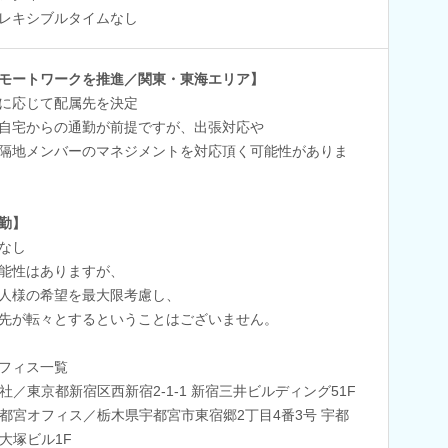
レキシブルタイムなし
モートワークを推進／関東・東海エリア】
に応じて配属先を決定
自宅からの通勤が前提ですが、出張対応や
地メンバーのマネジメントを対応頂く可能性がありま
勤】
なし
能性はありますが、
人様の希望を最大限考慮し、
先が転々とするということはございません。
フィス一覧
社／東京都新宿区西新宿2-1-1 新宿三井ビルディング51F
都宮オフィス／栃木県宇都宮市東宿郷2丁目4番3号 宇都
大塚ビル1F