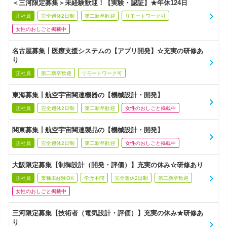
＜三河限定募集＞未経験歓迎！【実験・認証】★年休124日
正社員
完全週休2日制
第二新卒歓迎
リモートワーク可
女性のおしごと掲載中
名古屋募集┃医療支援システムの【アプリ開発】☆充実の研修あ
り
正社員
第二新卒歓迎
リモートワーク可
東海募集┃航空宇宙関連機器の【機械設計・開発】
正社員
完全週休2日制
第二新卒歓迎
女性のおしごと掲載中
関東募集┃航空宇宙関連製品の【機械設計・開発】
正社員
完全週休2日制
第二新卒歓迎
女性のおしごと掲載中
大阪限定募集【制御設計（開発・評価）】充実の休み☆研修あり
正社員
業種未経験OK
学歴不問
完全週休2日制
第二新卒歓迎
女性のおしごと掲載中
三河限定募集【技術者（電気設計・評価）】充実の休み★研修あ
り