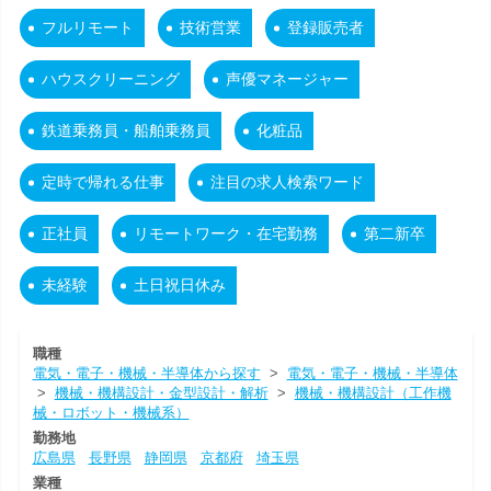
フルリモート
技術営業
登録販売者
ハウスクリーニング
声優マネージャー
鉄道乗務員・船舶乗務員
化粧品
定時で帰れる仕事
注目の求人検索ワード
正社員
リモートワーク・在宅勤務
第二新卒
未経験
土日祝日休み
職種
電気・電子・機械・半導体から探す
>
電気・電子・機械・半導体
>
機械・機構設計・金型設計・解析
>
機械・機構設計（工作機
械・ロボット・機械系）
勤務地
広島県
長野県
静岡県
京都府
埼玉県
業種