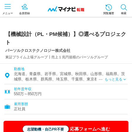
メニュー
会員登録
閲覧履歴
検索
【機械設計（PL・PM候補）】◎選べるプロジェク
ト
パーソルクロステクノロジー株式会社
東証プライム上場グループ┃売上１兆円規模のパーソルグループ
勤務地
北海道、青森県、岩手県、宮城県、秋田県、山形県、福島県、茨
城県、栃木県、群馬県、埼玉県、千葉県、東京都、神奈川県、富
もっと見る
山県、石川県、福井県、新潟県、山梨県、長野県、岐阜県、静岡
初年度年収
県、愛知県、三重県、滋賀県、京都府、大阪府、兵庫県、奈良
550万～850万円
県、和歌山県、鳥取県、島根県、岡山県、広島県、山口県、徳島
県、香川県、愛媛県、高知県、福岡県、佐賀県、長崎県、熊本
雇用形態
県、大分県、宮崎県、鹿児島県、沖縄県
正社員
応募フォームへ進む
志望動機・自己PR不要