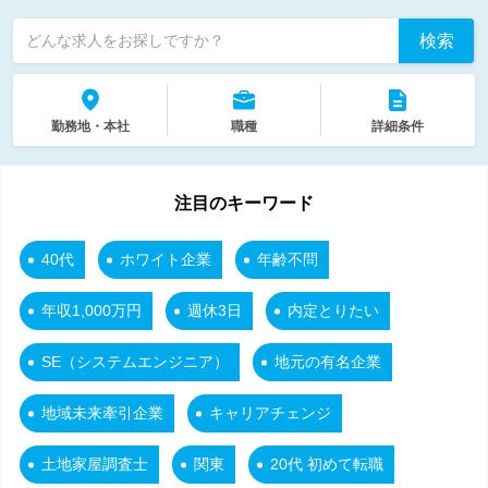
検索
どんな求人をお探しですか？
勤務地・本社
職種
詳細条件
注目のキーワード
40代
ホワイト企業
年齢不問
年収1,000万円
週休3日
内定とりたい
SE（システムエンジニア）
地元の有名企業
地域未来牽引企業
キャリアチェンジ
土地家屋調査士
関東
20代 初めて転職