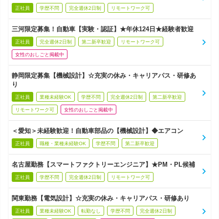
正社員
学歴不問
完全週休2日制
リモートワーク可
三河限定募集！自動車【実験・認証】★年休124日★経験者歓迎
正社員
完全週休2日制
第二新卒歓迎
リモートワーク可
女性のおしごと掲載中
静岡限定募集【機械設計】☆充実の休み・キャリアパス・研修あ
り
正社員
業種未経験OK
学歴不問
完全週休2日制
第二新卒歓迎
リモートワーク可
女性のおしごと掲載中
＜愛知＞未経験歓迎！自動車部品の【機械設計】◆エアコン
正社員
職種・業種未経験OK
学歴不問
第二新卒歓迎
名古屋勤務【スマートファクトリーエンジニア】★PM・PL候補
正社員
学歴不問
完全週休2日制
リモートワーク可
関東勤務【電気設計】☆充実の休み・キャリアパス・研修あり
正社員
業種未経験OK
転勤なし
学歴不問
完全週休2日制