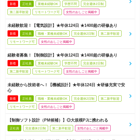
新着
正社員
業種未経験OK
学歴不問
完全週休2日制
第二新卒歓迎
リモートワーク可
女性のおしごと掲載中
未経験歓迎！【電気設計】★年休124日 ★1400超の研修あり
新着
正社員
職種・業種未経験OK
完全週休2日制
第二新卒歓迎
リモートワーク可
女性のおしごと掲載中
経験者募集！【制御設計】★年休124日 ★1400超の研修あり
新着
正社員
業種未経験OK
学歴不問
完全週休2日制
第二新卒歓迎
リモートワーク可
女性のおしごと掲載中
未経験から技術者へ！【機械設計】★年休124日 ★研修充実で安
心
新着
正社員
職種・業種未経験OK
完全週休2日制
第二新卒歓迎
リモートワーク可
女性のおしごと掲載中
【制御ソフト設計（PM候補）】◎大規模PJに携われる
正社員
完全週休2日制
第二新卒歓迎
女性のおしごと掲載中