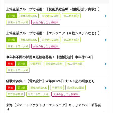
上場企業グループで活躍！【技術系総合職（機械設計／実験）】
正社員
業種未経験OK
完全週休2日制
第二新卒歓迎
リモートワーク可
女性のおしごと掲載中
上場企業グループで活躍！【エンジニア（車載システムなど）】
正社員
業種未経験OK
完全週休2日制
第二新卒歓迎
リモートワーク可
女性のおしごと掲載中
◆年齢不問の採用◆経験者募集！【機械設計】◆年休124日
新着
正社員
学歴不問
完全週休2日制
第二新卒歓迎
リモートワーク可
経験者募集！【電気設計】★年休124日 ★1400超の研修あり
新着
正社員
業種未経験OK
学歴不問
完全週休2日制
第二新卒歓迎
リモートワーク可
女性のおしごと掲載中
東海【スマートファクトリーエンジニア】キャリアパス・研修あ
り