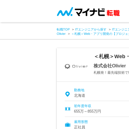
転職TOP
ITエンジニアから探す
ITエンジニ
Olivier
＜札幌＞Web・アプリ開発の【プロジェ
＜札幌＞Web
株式会社Olivier
札幌発！最先端技術で
勤務地
北海道
初年度年収
655万～855万円
雇用形態
正社員