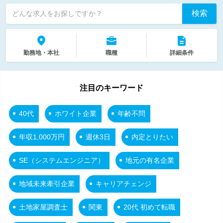
検索
どんな求人をお探しですか？
勤務地・本社
職種
詳細条件
注目のキーワード
40代
ホワイト企業
年齢不問
年収1,000万円
週休3日
内定とりたい
SE（システムエンジニア）
地元の有名企業
地域未来牽引企業
キャリアチェンジ
土地家屋調査士
関東
20代 初めて転職