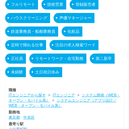
フルリモート
技術営業
登録販売者
ハウスクリーニング
声優マネージャー
鉄道乗務員・船舶乗務員
化粧品
定時で帰れる仕事
注目の求人検索ワード
正社員
リモートワーク・在宅勤務
第二新卒
未経験
土日祝日休み
職種
ITエンジニアから探す
>
ITエンジニア
>
システム開発（WEB・
オープン・モバイル系）
>
システムエンジニア（アプリ設計／
WEB・オープン・モバイル系）
勤務地
東京都
中央区
最寄り駅